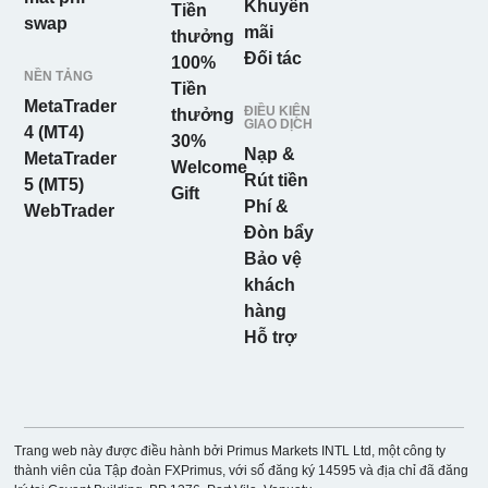
Khuyến
Tiền
swap
mãi
thưởng
Đối tác
100%
NỀN TẢNG
Tiền
MetaTrader
ĐIỀU KIỆN
thưởng
GIAO DỊCH
4 (MT4)
30%
Nạp &
MetaTrader
Welcome
Rút tiền
5 (MT5)
Gift
Phí &
WebTrader
Đòn bẩy
Bảo vệ
khách
hàng
Hỗ trợ
Trang web này được điều hành bởi Primus Markets INTL Ltd, một công ty
thành viên của Tập đoàn FXPrimus, với số đăng ký 14595 và địa chỉ đã đăng