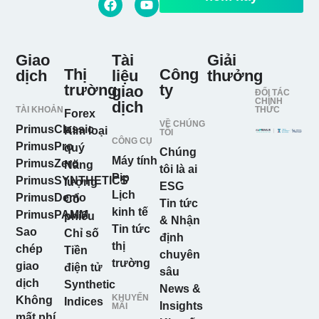
Giao
Tài
Giải
Thị
Công
dịch
liệu
thưởng
trường
ty
giao
ĐỐI TÁC
CHÍNH
dịch
TÀI KHOẢN
THỨC
Forex
VỀ CHÚNG
PrimusClassic
Kim loại
TÔI
CÔNG CỤ
PrimusPro
quý
Chúng
Máy tính
PrimusZero
Năng
tôi là ai
Pip
PrimusSYNTHETICS
lượng
ESG
Lịch
PrimusDemo
Cổ
Tin tức
kinh tế
PrimusPAMM
phiếu
& Nhận
Tin tức
Sao
Chỉ số
định
thị
chép
Tiền
chuyên
trường
giao
điện tử
sâu
dịch
Synthetic
News &
KHUYẾN
Không
Indices
Insights
MÃI
mất phí