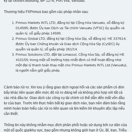
ký tại Govant Building, BP 1276, Port Vila, Vanuatu.
Thương hiệu FXPrimus bao gồm các pháp nhân sau:
Primus Markets INTL LTD, đăng ký tại Cộng hòa Vanuatu, số đăng ký:
014595; được Ủy ban Dịch vụ Tài chính Vanuatu (VFSC) ủy quyền và
quản lý, số giấy phép 14595.
Primus Global LTD, đăng ký tại Cộng hòa Síp, số đăng ký: HE 337614;
được Ủy ban Chứng khoán và Giao dịch Cộng hòa Síp (CySEC) ủy
quyền và quản lý, số giấy phép 261/14.
Primus Solutions LTD, đặt tại Limassol, Cộng hòa Síp, số đăng ký HE
410155; trong một số trường hợp nhất định có thể hoạt động như
một đại lý thanh toán thay mặt cho Primus Markets INTL Ltd (Vanuatu),
là người nắm giữ giấy phép.
Cảnh báo rủi ro: Xin lưu ý rằng giao dịch ngoại hối và các sản phẩm có đòn
bẩy khác liên quan đến mức độ rủi ro đáng kể và không phù hợp với tất cả
các nhà đầu tư. Giao dịch các công cụ tài chính có thể dẫn đến mất vốn đầu
tư của bạn. Trước khi thực hiện bất kỳ giao dịch nào, bạn nên đảm bảo rằng
mình hoàn toàn hiểu các rủi ro liên quan và tìm kiếm lời khuyên độc lập nếu
cần thiết.
Thông tin này không nhằm mục đích phân phối hoặc sử dụng bởi cư dân của
một số quốc gia/khu vực, bao gồm nhưng không giới hạn ở Úc, Bỉ, Iran, Triều