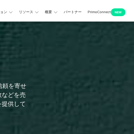
ョン
リソース
概要
パートナー
PrimoConnect
ら信頼を寄せ
数などを売
を提供して