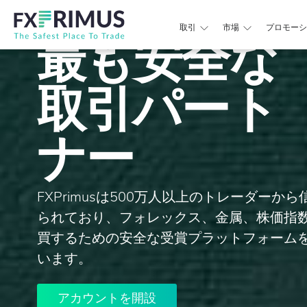
取引
市場
プロモーシ
最も安全な
取引パート
ナー
FXPrimusは500万人以上のトレーダーか
られており、フォレックス、金属、株価指
買するための安全な受賞プラットフォーム
います。
アカウントを開設