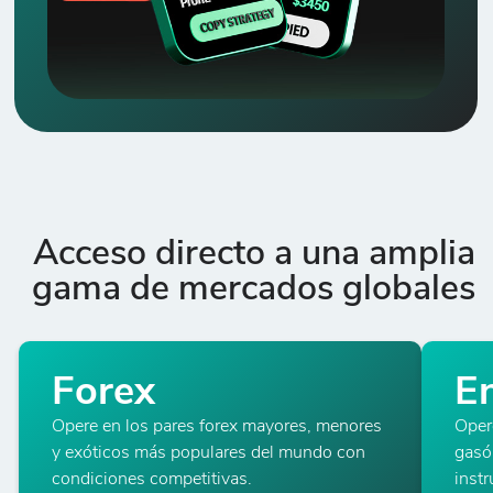
Acceso directo a una amplia
gama de mercados globales
Forex
E
Opere en los pares forex mayores, menores
Oper
y exóticos más populares del mundo con
gasó
condiciones competitivas.
inst