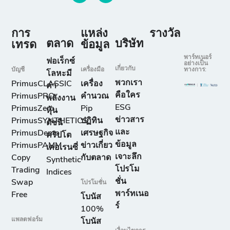
การ
แหล่ง
รางวัล
ตลาด
บริษัท
เทรด
ข้อมูล
พาร์ทเนอร์
ฟอเร็กซ์
อย่างเป็น
เกี่ยวกับ
บัญชี
เครื่องมือ
ทางการ:
โลหะมี
พวกเรา
PrimusCLASSIC
เครื่อง
ค่า
คือใคร
PrimusPRO
คำนวณ
พลังงาน
ESG
PrimusZero
Pip
หุ้น
ข่าวสาร
PrimusSYNTHETICS
ปฏิทิน
ดัชนี
และ
PrimusDemo
เศรษฐกิจ
คริปโต
ข้อมูล
PrimusPAMM
ข่าวเกี่ยว
เคอเรนซี่
เจาะลึก
Copy
กับตลาด
Synthetic
โปรโม
Trading
Indices
ชั่น
Swap
โปรโมชั่น
พาร์ทเนอ
Free
โบนัส
ร์
100%
แพลตฟอร์ม
โบนัส