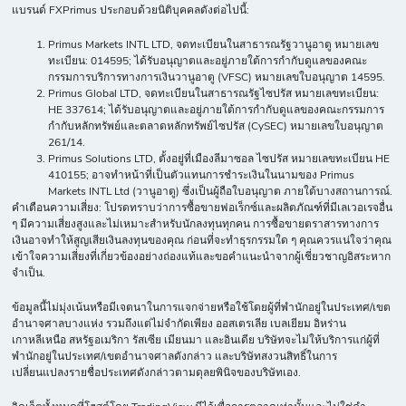
แบรนด์ FXPrimus ประกอบด้วยนิติบุคคลดังต่อไปนี้:
Primus Markets INTL LTD, จดทะเบียนในสาธารณรัฐวานูอาตู หมายเลข
ทะเบียน: 014595; ได้รับอนุญาตและอยู่ภายใต้การกำกับดูแลของคณะ
กรรมการบริการทางการเงินวานูอาตู (VFSC) หมายเลขใบอนุญาต 14595.
Primus Global LTD, จดทะเบียนในสาธารณรัฐไซปรัส หมายเลขทะเบียน:
HE 337614; ได้รับอนุญาตและอยู่ภายใต้การกำกับดูแลของคณะกรรมการ
กำกับหลักทรัพย์และตลาดหลักทรัพย์ไซปรัส (CySEC) หมายเลขใบอนุญาต
261/14.
Primus Solutions LTD, ตั้งอยู่ที่เมืองลีมาซอล ไซปรัส หมายเลขทะเบียน HE
410155; อาจทำหน้าที่เป็นตัวแทนการชำระเงินในนามของ Primus
Markets INTL Ltd (วานูอาตู) ซึ่งเป็นผู้ถือใบอนุญาต ภายใต้บางสถานการณ์.
คำเตือนความเสี่ยง: โปรดทราบว่าการซื้อขายฟอเร็กซ์และผลิตภัณฑ์ที่มีเลเวอเรจอื่น
ๆ มีความเสี่ยงสูงและไม่เหมาะสำหรับนักลงทุนทุกคน การซื้อขายตราสารทางการ
เงินอาจทำให้สูญเสียเงินลงทุนของคุณ ก่อนที่จะทำธุรกรรมใด ๆ คุณควรแน่ใจว่าคุณ
เข้าใจความเสี่ยงที่เกี่ยวข้องอย่างถ่องแท้และขอคำแนะนำจากผู้เชี่ยวชาญอิสระหาก
จำเป็น.
ข้อมูลนี้ไม่มุ่งเน้นหรือมีเจตนาในการแจกจ่ายหรือใช้โดยผู้ที่พำนักอยู่ในประเทศ/เขต
อำนาจศาลบางแห่ง รวมถึงแต่ไม่จำกัดเพียง ออสเตรเลีย เบลเยียม อิหร่าน
เกาหลีเหนือ สหรัฐอเมริกา รัสเซีย เมียนมา และอินเดีย บริษัทจะไม่ให้บริการแก่ผู้ที่
พำนักอยู่ในประเทศ/เขตอำนาจศาลดังกล่าว และบริษัทสงวนสิทธิ์ในการ
เปลี่ยนแปลงรายชื่อประเทศดังกล่าวตามดุลยพินิจของบริษัทเอง.