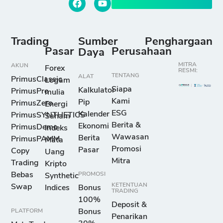
Trading
Sumber
Penghargaan
Pasar
Perusahaan
Daya
MITRA
AKUN
Forex
RESMI:
TENTANG
ALAT
PrimusClassic
Logam
Siapa
Kalkulator
PrimusPro
mulia
Kami
Pip
PrimusZero
Energi
ESG
Kalender
PrimusSYNTHETICS
Saham
Berita &
Ekonomi
PrimusDemo
Indeks
Wawasan
Berita
PrimusPAMM
Mata
Promosi
Pasar
Copy
Uang
Mitra
Trading
Kripto
Bebas
PROMOSI
Synthetic
KETENTUAN
Swap
Indices
Bonus
TRADING
100%
Deposit &
PLATFORM
Bonus
Penarikan