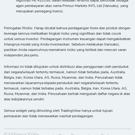
registrasi HE 410155; dalam keadaan tertentu dapat bertindak sebagai
agen pembayaran atas nama Primus Markets INTL Ltd (Vanuatu), yang
merupakan pemegang lisensi.
Peringatan Risiko: Harap dicatat bahwa perdagangan forex dan produk dengan
leverage lainnya melibatkan tingkat risiko yang signifikan dan tidak cocok
untuk semua investor. Perdagangan instrumen keuangan dapat mengakibatkan
hilangnya modal yang Anda investasikan. Sebelum melakukan transaksi,
pastikan Anda sepenuhnya memahami risiko yang terlibat dan mencari saran
independen jika perlu.
Informasi ini tidak ditujukan untuk distribusi atau penggunaan oleh penduduk
dari negara/wilayah tertentu termasuk, namun tidak terbatas pada, Australia,
Belgia, Iran, Korea Utara, AS, Rusia, Myanmar, dan India. Perusahaan tidak
menawarkan layanannya kepada penduduk dari negara/wilayah tertentu
termasuk, namun tidak terbatas pada, Australia, Belgia, Iran, Korea Utara, AS,
Rusia, Myanmar, dan India. Perusahaan berhak mengubah daftar negara di atas
atas kebijakannya sendiri.
Semua widget yang dihosting oleh TradingView hanya untuk tujuan
pemasaran dan tidak menawarkan nasihat perdagangan.
© FXPrimus2026