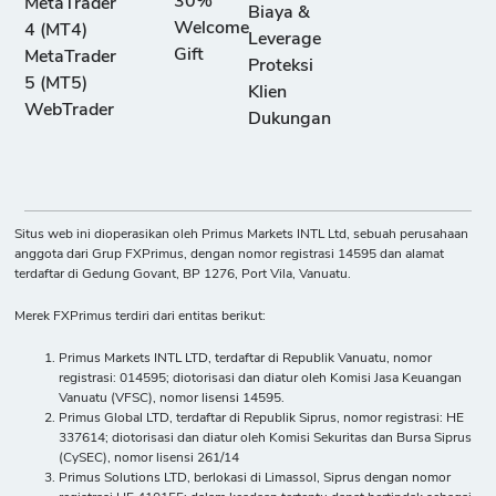
30%
MetaTrader
Biaya &
Welcome
4 (MT4)
Leverage
Gift
MetaTrader
Proteksi
5 (MT5)
Klien
WebTrader
Dukungan
Situs web ini dioperasikan oleh Primus Markets INTL Ltd, sebuah perusahaan
anggota dari Grup FXPrimus, dengan nomor registrasi 14595 dan alamat
terdaftar di Gedung Govant, BP 1276, Port Vila, Vanuatu.
Merek FXPrimus terdiri dari entitas berikut:
Primus Markets INTL LTD, terdaftar di Republik Vanuatu, nomor
registrasi: 014595; diotorisasi dan diatur oleh Komisi Jasa Keuangan
Vanuatu (VFSC), nomor lisensi 14595.
Primus Global LTD, terdaftar di Republik Siprus, nomor registrasi: HE
337614; diotorisasi dan diatur oleh Komisi Sekuritas dan Bursa Siprus
(CySEC), nomor lisensi 261/14
Primus Solutions LTD, berlokasi di Limassol, Siprus dengan nomor