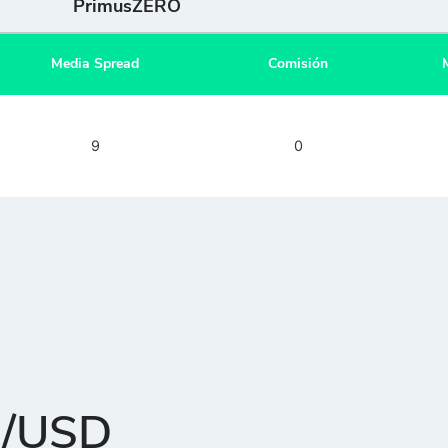
PrimusZERO
Media Spread
Comisión
9
0
R/USD