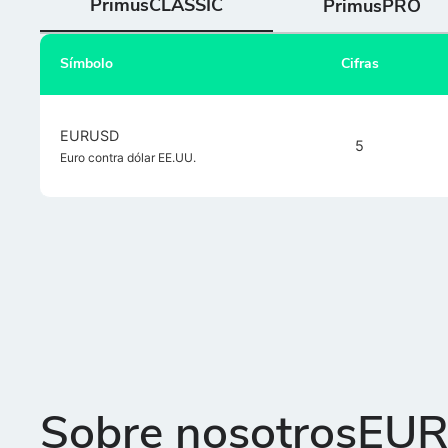
PrimusCLASSIC
PrimusPRO
Símbolo
Cifras
EURUSD
5
Euro contra dólar EE.UU.
Sobre nosotrosEU