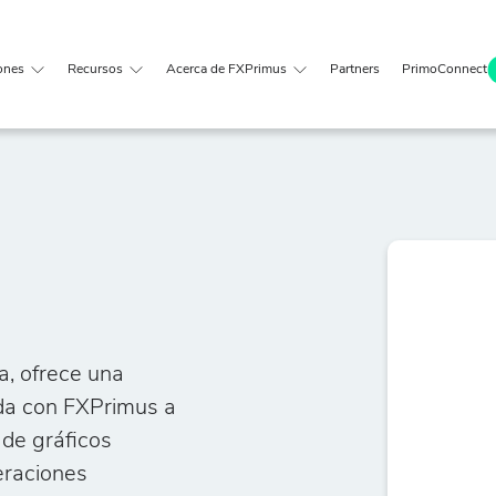
ones
Recursos
Acerca de FXPrimus
Partners
PrimoConnect
a, ofrece una
eda con FXPrimus a
 de gráficos
eraciones