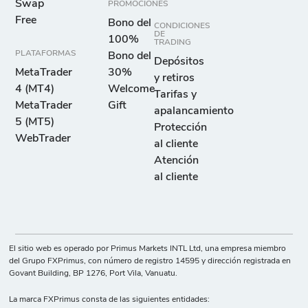
Swap
PROMOCIONES
Free
Bono del
CONDICIONES
DE
100%
TRADING
PLATAFORMAS
Bono del
Depósitos
MetaTrader
30%
y retiros
4 (MT4)
Welcome
Tarifas y
MetaTrader
Gift
apalancamiento
5 (MT5)
Protección
WebTrader
al cliente
Atención
al cliente
El sitio web es operado por Primus Markets INTL Ltd, una empresa miembro
del Grupo FXPrimus, con número de registro 14595 y dirección registrada en
Govant Building, BP 1276, Port Vila, Vanuatu.
La marca FXPrimus consta de las siguientes entidades: