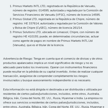
Primus Markets INTL LTD, registrada en la República de Vanuatu,
número de registro: 014595; autorizada y regulada por la Comisión de
Servicios Financieros de Vanuatu (VFSC), número de licencia 14595.
Primus Global LTD, registrada en la República de Chipre, número de
registro: HE 337614; autorizada y regulada por la Comisión de Valores
y Bolsa de Chipre (CySEC), número de licencia 261/14.
Primus Solutions LTD, ubicada en Limassol, Chipre, con número de
registro HE 410155; puede, en determinadas circunstancias, actuar
como agente de pagos en nombre de Primus Markets INTL Ltd
(Vanuatu), que es el titular de la licencia.
Advertencia de Riesgo: Tenga en cuenta que el comercio de divisas y de otros
productos apalancados implica un nivel significativo de riesgo y no es
adecuado para todos los inversores. Operar con instrumentos financieros
puede resultar en la pérdida de su capital invertido. Antes de realizar cualquier
transacción, asegúrese de comprender completamente los riesgos
involucrados y busque asesoramiento independiente si es necesario.
Esta información no está dirigida ni destinada a ser distribuida o utilizada por
residentes de ciertos países/jurisdicciones, incluidos, entre otros, Australia,
Bélgica, Irán, Corea del Norte, EE. UU., Rusia, Myanmar e India. La empresa no
ofrece sus servicios a residentes de ciertos países/jurisdicciones, incluidos,
entre otros, Australia, Bélgica, Irán, Corea del Norte, EE. UU., Rusia, Myanmar e