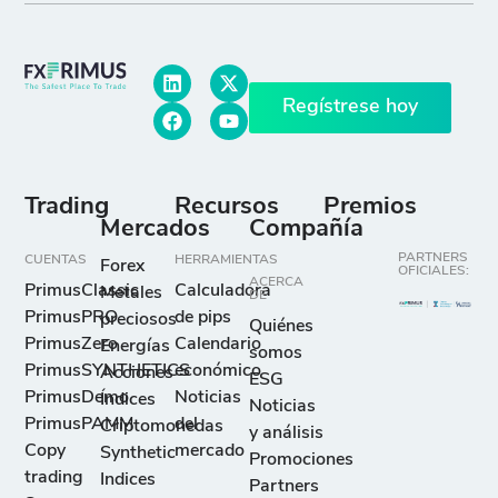
Regístrese hoy
Trading
Recursos
Premios
Mercados
Compañía
PARTNERS
CUENTAS
HERRAMIENTAS
Forex
OFICIALES:
ACERCA
PrimusClassic
Calculadora
Metales
DE
PrimusPRO
de pips
preciosos
Quiénes
PrimusZero
Calendario
Energías
somos
PrimusSYNTHETICS
económico
Acciones
ESG
PrimusDemo
Noticias
Índices
Noticias
PrimusPAMM
del
Criptomonedas
y análisis
Copy
mercado
Synthetic
Promociones
trading
Indices
Partners