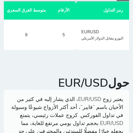
رمز التداول
الأرقام
متوسط الفرق السعري
EURUSD
9
5
اليورو مقابل الدولار الأمريكي
حولEUR/USD
يعتبر زوج EUR/USD، الذي يشار إليه في كثير من
الأحيان باسم “فايبر”، أحد أكثر الأزواج شيوعًا وسيولة
في تداول الفوركس. كزوج عملات رئيسي، يتمتع
EUR/USD بحجم تداول يومي مرتفع للغاية، مما
يجعله خيارًا مفضلًا للمبتدئين والمحترفين على حد