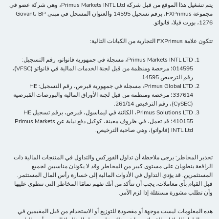
يتم تشغيل هذا الموقع من قبل شركة Primus Markets INTL Ltd، وهي شركة عضو في
مجموعة FXPrimus، برقم تسجيل 14595 والعنوان المسجل في مبنى Govant، BP
1276، بورت فيلا، فانواتو.
تتكون علامة FXPrimus التجارية من الكيانات التالية:
Primus Markets INTL LTD، مسجلة في جمهورية فانواتو، رقم التسجيل:
014595؛ مرخصة ومنظمة من قبل لجنة الخدمات المالية في فانواتو (VFSC)،
رقم الترخيص 14595.
Primus Global LTD، مسجلة في جمهورية قبرص، رقم التسجيل: HE
337614؛ مرخصة ومنظمة من قبل لجنة الأوراق المالية والبورصات القبرصية
(CySEC)، رقم الترخيص 261/14.
Primus Solutions LTD، الكائنة في ليماسول، قبرص، برقم تسجيل HE
410155؛ قد تعمل، في ظروف معينة، كوكيل دفع نيابة عن Primus Markets
INTL Ltd (فانواتو)، وهي صاحبة الترخيص.
تحذير المخاطر: يرجى ملاحظة أن تداول الفوركس والتداول في المنتجات المالية ذات
الرافعة ينطويان على مستوى كبير من المخاطر وقد لا يكونان مناسبين لجميع
المستثمرين. قد يؤدي التداول في الأدوات المالية إلى خسارة رأس المال المستثمر.
قبل القيام بأي معاملات، يجب أن تتأكد من أنك تفهم تمامًا المخاطر التي تنطوي عليها
وأن تطلب مشورة مستقلة إذا لزم الأمر.
هذه المعلومات ليست موجهة أو مقصودة للتوزيع أو الاستخدام من قبل المقيمين في