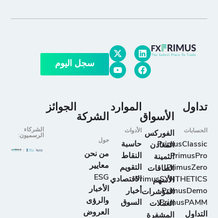
سجل اليوم
تداول
الموارد
الجوائز
الأسواق
الشركة
الشركاء
الحسابات
الأدوات
الفوركس
الرسميون:
حول
PrimusClassic
حاسبة
المعادن
من نحن
PrimusPro
النقاط
الثمينة
معايير
PrimusZero
التقويم
الطاقات
ESG
PrimusSYNTHETICS
الاقتصادي
الأسهم
الأخبار
PrimusDemo
أخبار
المؤشرات
والرؤى
PrimusPAMM
السوق
العملات
العروض
التداول
المشفرة