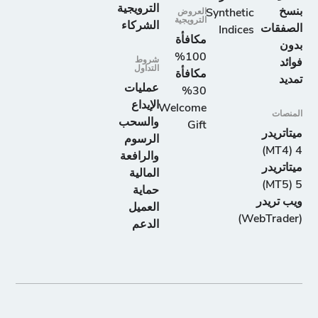
الترويجية
بنسخ
Synthetic
العروض
الترويجية
الشركاء
الصفقات
Indices
مكافأة
بدون
100%
شروط
فوائد
التداول
مكافأة
تمديد
عمليات
30%
الإيداع
Welcome
المنصات
والسحب
Gift
ميتاتريدر
الرسوم
4 (MT4)
والرافعة
ميتاتريدر
المالية
5 (MT5)
حماية
ويب تريدر
العميل
(WebTrader)
الدعم