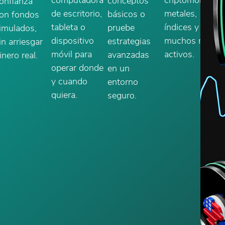
computadora
criptomonedas,
conceptos
onfianza
de escritorio,
metales,
básicos o
on fondos
tableta o
índices y
pruebe
imulados,
dispositivo
muchos más
estrategias
in arriesgar
móvil para
activos.
avanzadas
inero real.
operar donde
en un
y cuando
entorno
quiera.
seguro.