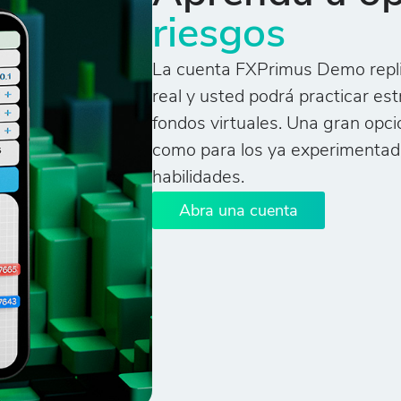
riesgos
La cuenta FXPrimus Demo repli
real y usted podrá practicar es
fondos virtuales. Una gran opci
como para los ya experimentad
habilidades.
Abra una cuenta