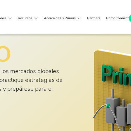
ones
Recursos
Acerca de FXPrimus
Partners
PrimoConnect
O
 los mercados globales
 practique estrategias de
s y prepárese para el