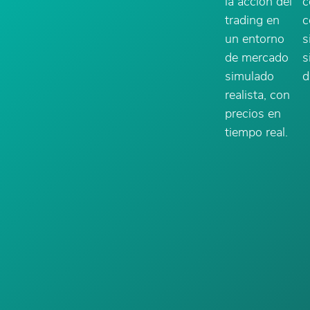
la acción del
c
trading en
c
un entorno
s
de mercado
s
simulado
d
realista, con
precios en
tiempo real.