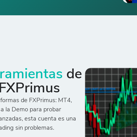
ramientas
de
 FXPrimus
taformas de FXPrimus: MT4,
sa la Demo para probar
vanzadas, esta cuenta es una
ading sin problemas.