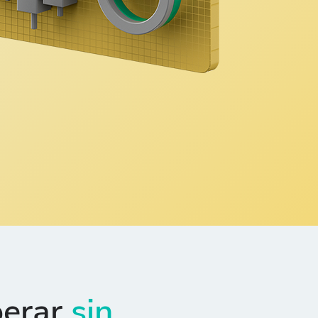
perar
sin