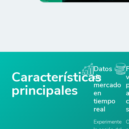
Datos
Características
de
v
mercado
principales
en
tiempo
real
Experimente
O