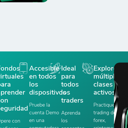
Fondos
Accesible
Ideal
Explore
irtuales
en todos
para
múltiples
para
los
todos
clases de
aprender
dispositivos
los
activos
con
traders
Pruebe la
Practique el
seguridad
cuenta Demo
trading de
Aprenda
en una
forex,
los
pere con