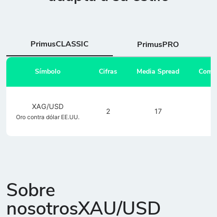
PrimusCLASSIC
PrimusPRO
Símbolo
Cifras
Media Spread
Comis
XAG/USD
2
17
0
Oro contra dólar EE.UU.
Sobre
nosotrosXAU/USD