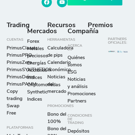
Trading
Recursos
Premios
Mercados
Compañía
PARTNERS
CUENTAS
HERRAMIENTAS
Forex
OFICIALES:
ACERCA
PrimusClassic
Calculadora
Metales
DE
PrimusPRO
de pips
preciosos
Quiénes
PrimusZero
Calendario
Energías
somos
PrimusSYNTHETICS
económico
Acciones
ESG
PrimusDemo
Noticias
Índices
Noticias
PrimusPAMM
del
Criptomonedas
y análisis
Copy
mercado
Synthetic
Promociones
trading
Indices
Partners
Swap
PROMOCIONES
Free
Bono del
CONDICIONES
DE
100%
TRADING
PLATAFORMAS
Bono del
Depósitos