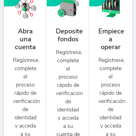
Abra
Deposite
Empiece
una
fondos
a
cuenta
operar
Regístrese,
Regístrese,
Regístrese,
complete
complete
complete
el
el
el
proceso
proceso
proceso
rápido de
rápido de
rápido de
verificación
verificación
verificación
de
de
de
identidad
identidad
identidad
y acceda
y acceda
y acceda
a su
a su
a su
cuenta de