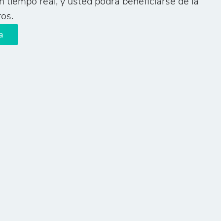
n tiempo real, y usted podrá beneficiarse de la
ros.
a