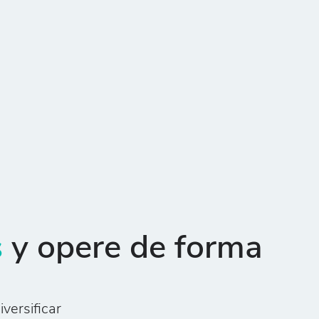
s
y opere de forma
versificar