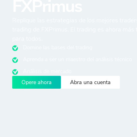
FXPrimus
Replique las estrategias de los mejores trader
trading de FXPrimus. El trading es ahora más f
para todos.
Domine las bases del trading
Aprenda a ser un maestro del análisis técnico
Análisis de mercado
Opere ahora
Abra una cuenta