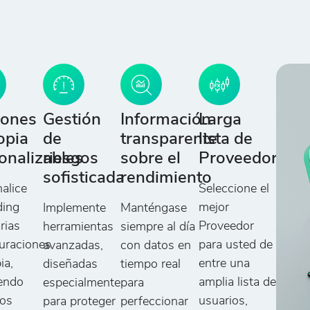
iones
Gestión
Información
Larga
opia
de
transparente
lista de
onalizables
riesgos
sobre el
Proveedores
sofisticada
rendimiento
alice
Seleccione el
ding
mejor
Implemente
Manténgase
rias
Proveedor
herramientas
siempre al día
uraciones
para usted de
avanzadas,
con datos en
ia,
entre una
diseñadas
tiempo real
yendo
amplia lista de
especialmente
para
os
usuarios,
para proteger
perfeccionar