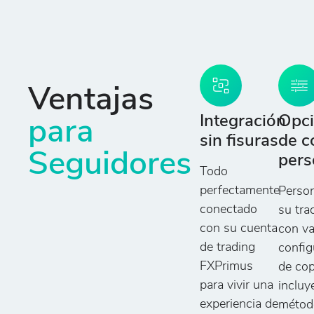
Ventajas
Integración
Opc
para
sin fisuras
de c
Seguidores
pers
Todo
perfectamente
Person
conectado
su tra
con su cuenta
con va
de trading
config
FXPrimus
de cop
para vivir una
inclu
experiencia de
métod