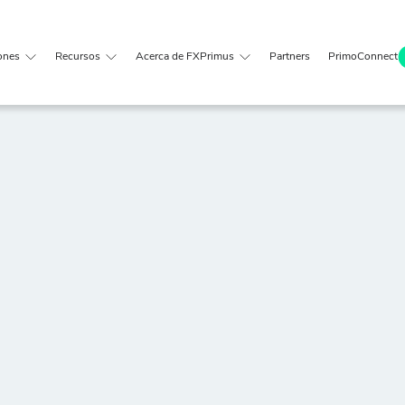
ones
Recursos
Acerca de FXPrimus
Partners
PrimoConnect