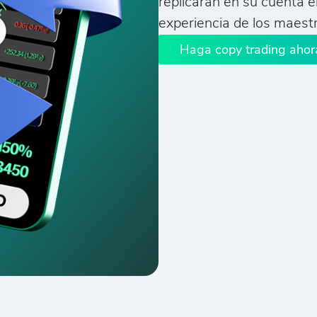
replicarán en su cuenta e
experiencia de los maest
Haga copy trading ahor