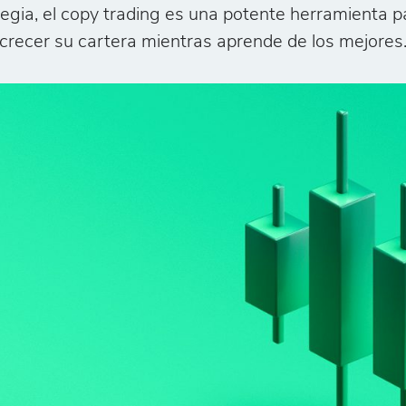
tegia, el copy trading es una potente herramienta p
crecer su cartera mientras aprende de los mejores