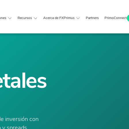
ones
Recursos
Acerca de FXPrimus
Partners
PrimoConnect
tales
de inversión con
o y spreads