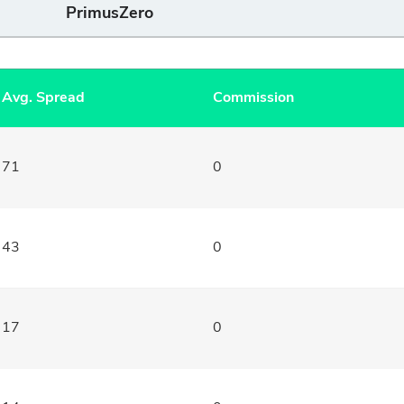
PrimusZero
Avg. Spread
Commission
71
0
43
0
17
0