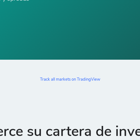
Track all markets on TradingView
rce su cartera de inv