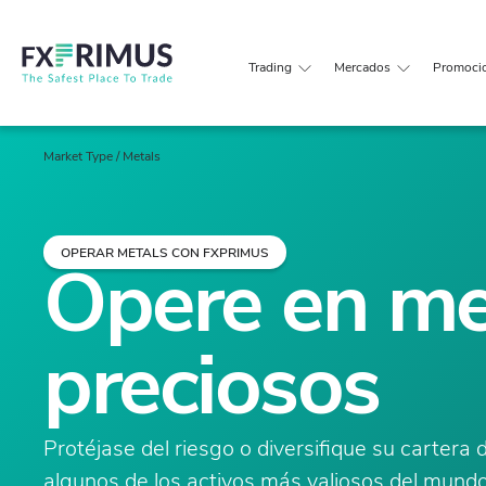
Trading
Mercados
Promoci
Market Type
/
Metals
OPERAR METALS CON FXPRIMUS
Opere en me
preciosos
Protéjase del riesgo o diversifique su cartera 
algunos de los activos más valiosos del mund