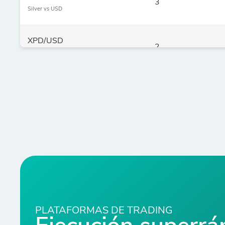
3
Silver vs USD
XPD/USD
2
Palladium vs USD
XPT/USD
2
Platinum vs USD
COPPER
0
COPPER vs USD
ALUMINIUM
0
ALUMINIUM vs USD
PLATAFORMAS DE TRADING
ZINC