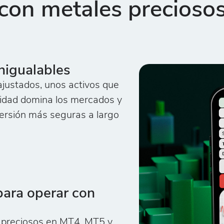
con metales precioso
nigualables
ajustados, unos activos que
ilidad domina los mercados y
versión más seguras a largo
ara operar con
s preciosos en MT4, MT5 y