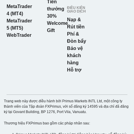
Tiền
MetaTrader
ĐIỀU KIỆN
thưởng
GIAO DỊCH
4 (MT4)
30%
Nạp &
MetaTrader
Welcome
Rút tiền
5 (MT5)
Gift
Phí &
WebTrader
Đòn bẩy
Bảo vệ
khách
hàng
Hỗ trợ
Trang web này được điều hành bởi Primus Markets INTL Ltd, một công ty
thành viên của Tập đoàn FXPrimus, với số đăng ký 14595 và địa chỉ đã đăng
ký tại Govant Building, BP 1276, Port Vila, Vanuatu.
Thương hiệu FXPrimus bao gồm các pháp nhân sau: