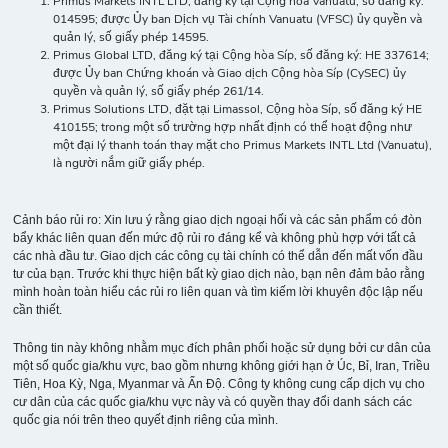
Primus Markets INTL LTD, đăng ký tại Cộng hòa Vanuatu, số đăng ký:
014595; được Ủy ban Dịch vụ Tài chính Vanuatu (VFSC) ủy quyền và
quản lý, số giấy phép 14595.
Primus Global LTD, đăng ký tại Cộng hòa Síp, số đăng ký: HE 337614;
được Ủy ban Chứng khoán và Giao dịch Cộng hòa Síp (CySEC) ủy
quyền và quản lý, số giấy phép 261/14.
Primus Solutions LTD, đặt tại Limassol, Cộng hòa Síp, số đăng ký HE
410155; trong một số trường hợp nhất định có thể hoạt động như
một đại lý thanh toán thay mặt cho Primus Markets INTL Ltd (Vanuatu),
là người nắm giữ giấy phép.
Cảnh báo rủi ro: Xin lưu ý rằng giao dịch ngoại hối và các sản phẩm có đòn
bẩy khác liên quan đến mức độ rủi ro đáng kể và không phù hợp với tất cả
các nhà đầu tư. Giao dịch các công cụ tài chính có thể dẫn đến mất vốn đầu
tư của bạn. Trước khi thực hiện bất kỳ giao dịch nào, bạn nên đảm bảo rằng
mình hoàn toàn hiểu các rủi ro liên quan và tìm kiếm lời khuyên độc lập nếu
cần thiết.
Thông tin này không nhằm mục đích phân phối hoặc sử dụng bởi cư dân của
một số quốc gia/khu vực, bao gồm nhưng không giới hạn ở Úc, Bỉ, Iran, Triều
Tiên, Hoa Kỳ, Nga, Myanmar và Ấn Độ. Công ty không cung cấp dịch vụ cho
cư dân của các quốc gia/khu vực này và có quyền thay đổi danh sách các
quốc gia nói trên theo quyết định riêng của mình.