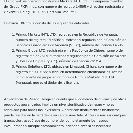
El sitio web es operado por Primus Markets INTL Ltd, una empresa miembro
del Grupo FXPrimus, con número de registro 14595 y dirección registrada en
Govant Building, BP 1276, Port Vila, Vanuatu.
La marca FXPrimus consta de las siguientes entidades:
Primus Markets INTL LTD, registrada en la República de Vanuatu,
número de registro: 014595; autorizada y regulada por la Comisión de
Servicios Financieros de Vanuatu (VFSC), número de licencia 14595.
Primus Global LTD, registrada en la República de Chipre, número de
registro: HE 337614; autorizada y regulada por la Comisión de Valores
y Bolsa de Chipre (CySEC), número de licencia 261/14.
Primus Solutions LTD, ubicada en Limassol, Chipre, con número de
registro HE 410155; puede, en determinadas circunstancias, actuar
como agente de pagos en nombre de Primus Markets INTL Ltd
(Vanuatu), que es el titular de la licencia.
Advertencia de Riesgo: Tenga en cuenta que el comercio de divisas y de otros
productos apalancados implica un nivel significativo de riesgo y no es
adecuado para todos los inversores. Operar con instrumentos financieros
puede resultar en la pérdida de su capital invertido. Antes de realizar cualquier
transacción, asegúrese de comprender completamente los riesgos
involucrados y busque asesoramiento independiente si es necesario.