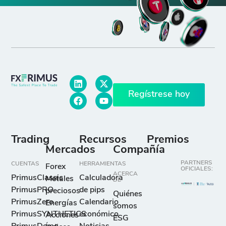
Regístrese hoy
Trading
Recursos
Premios
Mercados
Compañía
PARTNERS
CUENTAS
HERRAMIENTAS
Forex
OFICIALES:
ACERCA
PrimusClassic
Calculadora
Metales
DE
PrimusPRO
de pips
preciosos
Quiénes
PrimusZero
Calendario
Energías
somos
PrimusSYNTHETICS
económico
Acciones
ESG