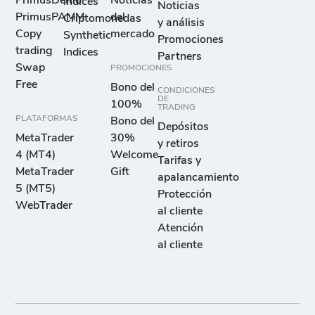
PrimusDemo
Noticias
Índices
Noticias
PrimusPAMM
del
Criptomonedas
y análisis
Copy
mercado
Synthetic
Promociones
trading
Indices
Partners
Swap
PROMOCIONES
Free
Bono del
CONDICIONES
DE
100%
TRADING
PLATAFORMAS
Bono del
Depósitos
MetaTrader
30%
y retiros
4 (MT4)
Welcome
Tarifas y
MetaTrader
Gift
apalancamiento
5 (MT5)
Protección
WebTrader
al cliente
Atención
al cliente