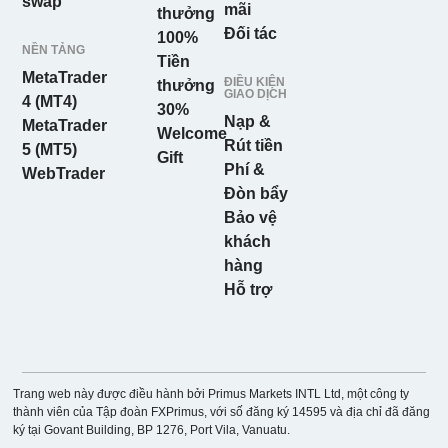
swap
mãi
thưởng
Đối tác
100%
NỀN TẢNG
Tiền
MetaTrader
ĐIỀU KIỆN
thưởng
GIAO DỊCH
4 (MT4)
30%
Nạp &
MetaTrader
Welcome
Rút tiền
5 (MT5)
Gift
Phí &
WebTrader
Đòn bẩy
Bảo vệ
khách
hàng
Hỗ trợ
Trang web này được điều hành bởi Primus Markets INTL Ltd, một công ty
thành viên của Tập đoàn FXPrimus, với số đăng ký 14595 và địa chỉ đã đăng
ký tại Govant Building, BP 1276, Port Vila, Vanuatu.