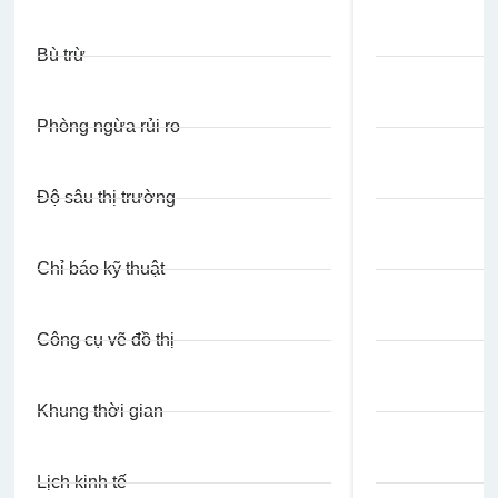
Bù trừ
Phòng ngừa rủi ro
Độ sâu thị trường
Chỉ báo kỹ thuật
Công cụ vẽ đồ thị
Khung thời gian
Lịch kinh tế