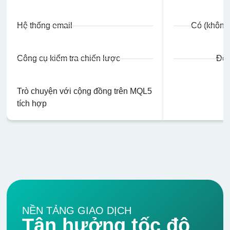
Hệ thống email
Có (không 
Công cụ kiểm tra chiến lược
Đơn
Trò chuyện với cộng đồng trên MQL5
tích hợp
NỀN TẢNG GIAO DỊCH
Tận hưởng tốc độ