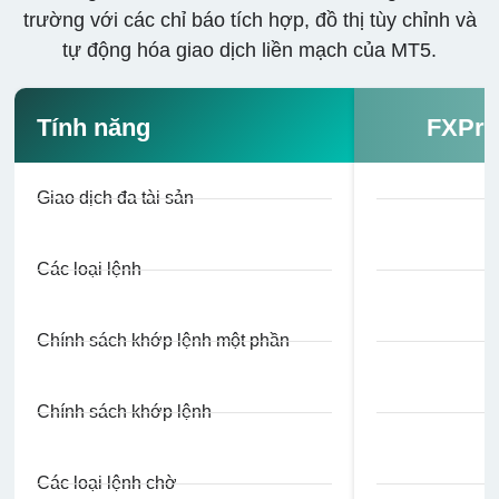
trường với các chỉ báo tích hợp, đồ thị tùy chỉnh và
tự động hóa giao dịch liền mạch của MT5.
Tính năng
FXPri
Giao dịch đa tài sản
Các loại lệnh
Chính sách khớp lệnh một phần
Chính sách khớp lệnh
Các loại lệnh chờ