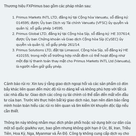
Thương hiệu FXPrimus bao gồm các pháp nhân sau:
Primus Markets INTL LTD, đăng ký tại Cộng hòa Vanuatu, số đăng ký:
014595; được Ủy ban Dịch vụ Tài chính Vanuatu (VFSC) ủy quyền và
quản lý, số giấy phép 14595.
Primus Global LTD, đăng ký tại Cộng hòa Síp, số đăng ký: HE 337614;
được Ủy ban Chứng khoán và Giao dịch Cộng hòa Síp (CySEC) ủy
quyền và quản lý, số giấy phép 261/14.
Primus Solutions LTD, đặt tại Limassol, Cộng hòa Síp, số đăng ký HE
410155; trong một số trường hợp nhất định có thể hoạt động như
một đại lý thanh toán thay mặt cho Primus Markets INTL Ltd (Vanuatu),
là người nắm giữ giấy phép.
Cảnh báo rủi ro: Xin lưu ý rằng giao dịch ngoại hối và các sản phẩm có đòn
bẩy khác liên quan đến mức độ rủi ro đáng kể và không phù hợp với tất cả
các nhà đầu tư. Giao dịch các công cụ tài chính có thể dẫn đến mất vốn đầu
tư của bạn. Trước khi thực hiện bất kỳ giao dịch nào, bạn nên đảm bảo rằng
mình hoàn toàn hiểu các rủi ro liên quan và tìm kiếm lời khuyên độc lập nếu
cần thiết.
Thông tin này không nhằm mục đích phân phối hoặc sử dụng bởi cư dân của
một số quốc gia/khu vực, bao gồm nhưng không giới hạn ở Úc, Bỉ, Iran, Triều
Tiên, Hoa Kỳ, Nga, Myanmar và Ấn Độ. Công ty không cung cấp dịch vụ cho