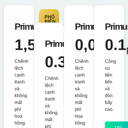
PHỔ
BIẾN
Primus
CLASSIC
Primus
ZERO
Primu
NHẤT
1,5
0,0
0.1
Primus
CLASSIC
pip
pip
0.3
Chênh
Chênh
Công
pip
lệch
lệch
cụ
cạnh
cạnh
tiên
Chênh
tranh
tranh
tiến
lệch
và
và
và
cạnh
không
không
đòn
tranh
mất
mất
bẩy
và
phí
phí
cao.
không
hoa
hoa
mất
hồng
hồng
phí
TRY