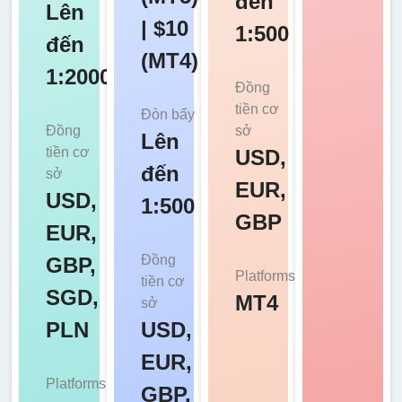
đến
Lên
| $10
1:500
đến
(MT4)
1:2000
Đồng
tiền cơ
Đòn bẩy
Đồng
sở
Lên
tiền cơ
USD,
đến
sở
EUR,
USD,
1:500
GBP
EUR,
Đồng
GBP,
Platforms
tiền cơ
SGD,
MT4
sở
PLN
USD,
EUR,
Platforms
GBP,