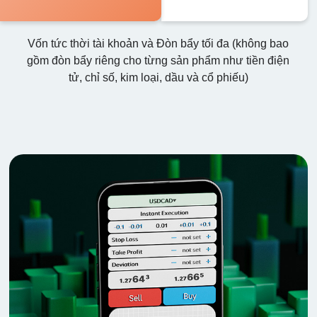
Vốn tức thời tài khoản và Đòn bẩy tối đa (không bao
gồm đòn bẩy riêng cho từng sản phẩm như tiền điện
tử, chỉ số, kim loại, dầu và cổ phiếu)