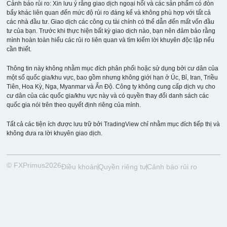
Cảnh báo rủi ro: Xin lưu ý rằng giao dịch ngoại hối và các sản phẩm có đòn
bẩy khác liên quan đến mức độ rủi ro đáng kể và không phù hợp với tất cả
các nhà đầu tư. Giao dịch các công cụ tài chính có thể dẫn đến mất vốn đầu
tư của bạn. Trước khi thực hiện bất kỳ giao dịch nào, bạn nên đảm bảo rằng
mình hoàn toàn hiểu các rủi ro liên quan và tìm kiếm lời khuyên độc lập nếu
cần thiết.
Thông tin này không nhằm mục đích phân phối hoặc sử dụng bởi cư dân của
một số quốc gia/khu vực, bao gồm nhưng không giới hạn ở Úc, Bỉ, Iran, Triều
Tiên, Hoa Kỳ, Nga, Myanmar và Ấn Độ. Công ty không cung cấp dịch vụ cho
cư dân của các quốc gia/khu vực này và có quyền thay đổi danh sách các
quốc gia nói trên theo quyết định riêng của mình.
Tất cả các tiện ích được lưu trữ bởi TradingView chỉ nhằm mục đích tiếp thị và
không đưa ra lời khuyên giao dịch.
© FXPrimus2026
Điều khoản
Quyền riêng tư
Cảnh báo rủi ro