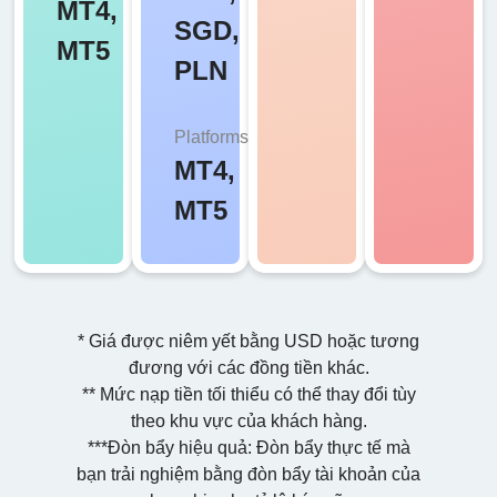
MT4,
SGD,
MT5
PLN
Platforms
MT4,
MT5
* Giá được niêm yết bằng USD hoặc tương
đương với các đồng tiền khác.
** Mức nạp tiền tối thiểu có thể thay đổi tùy
theo khu vực của khách hàng.
***Đòn bẩy hiệu quả: Đòn bẩy thực tế mà
bạn trải nghiệm bằng đòn bẩy tài khoản của