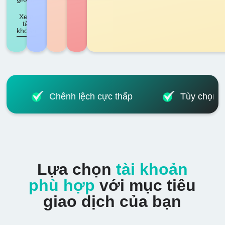
Xem
tài
khoản
Chênh lệch cực thấp
Tùy chọn đ
Lựa chọn
tài khoản
phù hợp
với mục tiêu
giao dịch của bạn