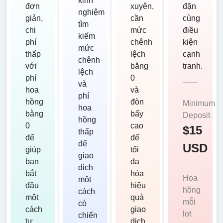
kinh
đơn
xuyên,
đặn
nghiệm
giản,
cần
cùng
tìm
chi
mức
điều
kiếm
phí
chênh
kiện
mức
thấp
lệch
cạnh
chênh
với
bằng
tranh.
lệch
phí
0
và
hoa
và
phí
hồng
đòn
Minimum
hoa
bằng
bẩy
Deposit
hồng
0
cao
$15
thấp
để
để
để
USD
giúp
tối
giao
bạn
đa
dịch
bắt
hóa
Hoa
một
đầu
hiệu
hồng
cách
một
quả
mỗi
có
cách
giao
lot
chiến
tự
dịch.