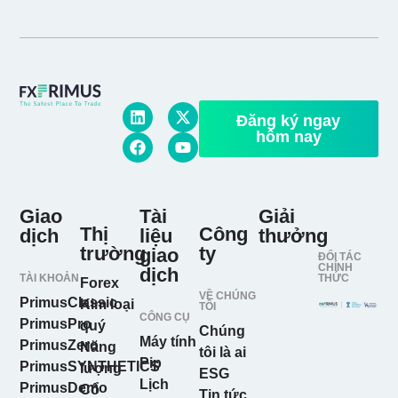
Đăng ký ngay
hôm nay
Giao
Tài
Giải
Thị
Công
dịch
liệu
thưởng
trường
ty
giao
ĐỐI TÁC
CHÍNH
dịch
TÀI KHOẢN
THỨC
Forex
VỀ CHÚNG
PrimusClassic
Kim loại
TÔI
CÔNG CỤ
PrimusPro
quý
Chúng
Máy tính
PrimusZero
Năng
tôi là ai
Pip
PrimusSYNTHETICS
lượng
ESG
Lịch
PrimusDemo
Cổ
Tin tức