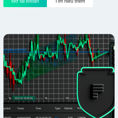
Mở tài khoản
Tìm hiểu thêm