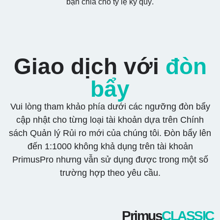
bạn chia cho tỷ lệ ký quỹ.
Giao dịch với
đòn
bẩy
Vui lòng tham khảo phía dưới các ngưỡng đòn bẩy
cập nhật cho từng loại tài khoản dựa trên Chính
sách Quản lý Rủi ro mới của chúng tôi. Đòn bẩy lên
đến 1:1000 không khả dụng trên tài khoản
PrimusPro nhưng vẫn sử dụng được trong một số
trường hợp theo yêu cầu.
Primus
CLASSIC