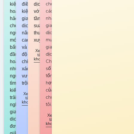
kiện
điều
dịch
cho
hoàn
kiện
với
các
hảo
giao
tần
nhà
cho
dịch
suất
giao
người
nâng
thường
dịch
mới
cao
xuyên.
muốn
bắt
và
giao
Xem
đầu
độ
dịch
tài
khoản
hoặc
chính
Chỉ
những
xác
số
người
vượt
tổng
tìm
trội.
hợp
kiếm
của
Xem
trải
chúng
tài
khoản
nghiệm
tôi.
giao
Xem
dịch
tài
khoản
đơn
giản.