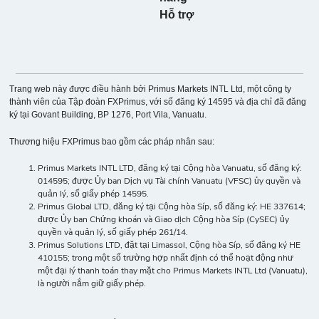
Hỗ trợ
Trang web này được điều hành bởi Primus Markets INTL Ltd, một công ty
thành viên của Tập đoàn FXPrimus, với số đăng ký 14595 và địa chỉ đã đăng
ký tại Govant Building, BP 1276, Port Vila, Vanuatu.
Thương hiệu FXPrimus bao gồm các pháp nhân sau:
Primus Markets INTL LTD, đăng ký tại Cộng hòa Vanuatu, số đăng ký:
014595; được Ủy ban Dịch vụ Tài chính Vanuatu (VFSC) ủy quyền và
quản lý, số giấy phép 14595.
Primus Global LTD, đăng ký tại Cộng hòa Síp, số đăng ký: HE 337614;
được Ủy ban Chứng khoán và Giao dịch Cộng hòa Síp (CySEC) ủy
quyền và quản lý, số giấy phép 261/14.
Primus Solutions LTD, đặt tại Limassol, Cộng hòa Síp, số đăng ký HE
410155; trong một số trường hợp nhất định có thể hoạt động như
một đại lý thanh toán thay mặt cho Primus Markets INTL Ltd (Vanuatu),
là người nắm giữ giấy phép.