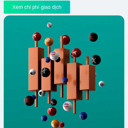
Xem chi phí giao dịch