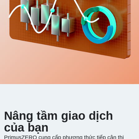
Nâng tầm giao dịch
của bạn
PrimusZERO cung cấp phương thức tiếp cận thị