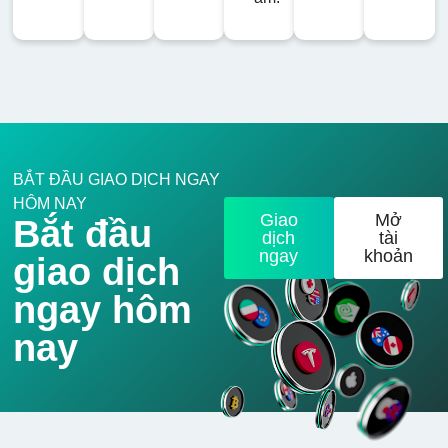
EURUSDx
5
0
5
-
1000
Euro so với Đô
la Mỹ
EURZARx
5
878
5
-
1000
Euro so với
Rand Nam Phi
BẮT ĐẦU GIAO DỊCH NGAY
HÔM NAY
Giao
Mở
Bắt đầu
GBPAUDx
dịch
tài
ngay
khoản
5
14
5
-
1000
Bảng Anh so với
giao dịch
Đô la Úc
ngay hôm
nay
GBPCADx
5
14
5
-
1000
Bảng Anh so với
Đô la Canada