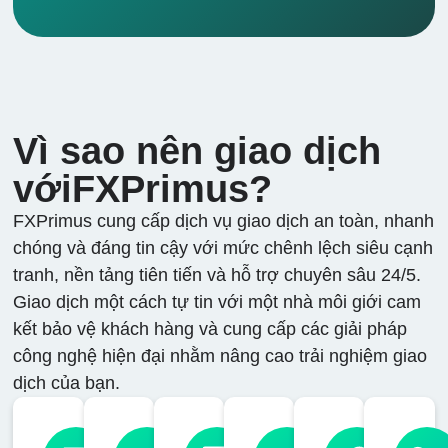
3
8
5
-
1000
Đô la Canada
so với Yên Nhật
CHFJPYx
3
12
5
-
1000
Franc Thuỵ Sỹ
Vì sao nên giao dịch
so với Yên Nhật
vớiFXPrimus?
FXPrimus cung cấp dịch vụ giao dịch an toàn, nhanh
EURAUDx
5
11
5
-
1000
Euro so với Đô
chóng và đáng tin cậy với mức chênh lệch siêu cạnh
la Úc
tranh, nền tảng tiên tiến và hỗ trợ chuyên sâu 24/5.
Giao dịch một cách tự tin với một nhà môi giới cam
kết bảo vệ khách hàng và cung cấp các giải pháp
EURCADx
công nghệ hiện đại nhằm nâng cao trải nghiệm giao
5
11
5
-
1000
Euro so với Đô
dịch của bạn.
la Canada
EURCHFx