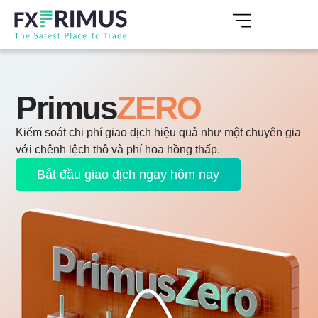
Primus
ZERO
Kiểm soát chi phí giao dịch hiệu quả như một chuyên gia
với chênh lệch thô và phí hoa hồng thấp.
Bắt đầu giao dịch ngay hôm nay