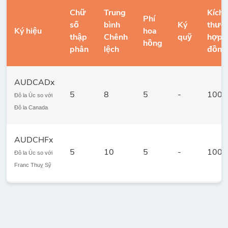
Chữ
Trung
Kích
Phí
số
bình
Ký
thướ
Ký hiệu
hoa
thập
Chênh
quỹ
hợp
hồng
phân
lệch
đồng
AUDCADx
5
8
5
-
1000
Đô la Úc so với
Đô la Canada
AUDCHFx
5
10
5
-
1000
Đô la Úc so với
Franc Thuỵ Sỹ
AUDJPYx
3
8
5
-
1000
Đô la Úc so với
Yên Nhật