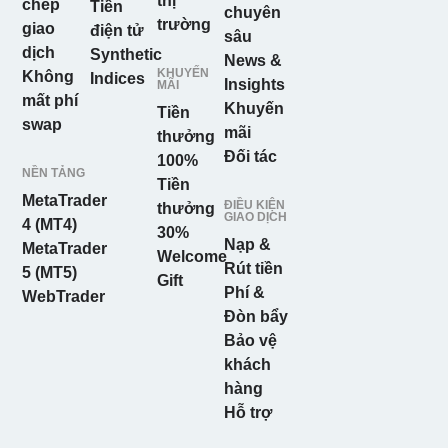
thị
chép
Tiền
chuyên
trường
giao
điện tử
sâu
dịch
Synthetic
News &
KHUYẾN
Không
Indices
Insights
MÃI
mất phí
Khuyến
Tiền
swap
mãi
thưởng
Đối tác
100%
NỀN TẢNG
Tiền
MetaTrader
ĐIỀU KIỆN
thưởng
GIAO DỊCH
4 (MT4)
30%
Nạp &
MetaTrader
Welcome
Rút tiền
5 (MT5)
Gift
Phí &
WebTrader
Đòn bẩy
Bảo vệ
khách
hàng
Hỗ trợ