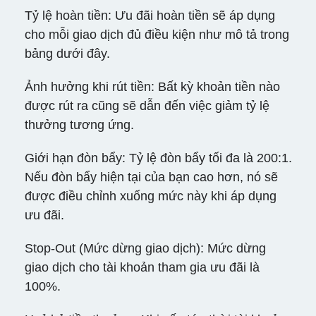
Tỷ lệ hoàn tiền:
Ưu đãi hoàn tiền sẽ áp dụng
cho mỗi giao dịch đủ điều kiện như mô tả trong
bảng dưới đây.
Ảnh hưởng khi rút tiền:
Bất kỳ khoản tiền nào
được rút ra cũng sẽ dẫn đến việc giảm tỷ lệ
thưởng tương ứng.
Giới hạn đòn bẩy:
Tỷ lệ đòn bẩy tối đa là 200:1.
Nếu đòn bẩy hiện tại của bạn cao hơn, nó sẽ
được điều chỉnh xuống mức này khi áp dụng
ưu đãi.
Stop-Out (Mức dừng giao dịch):
Mức dừng
giao dịch cho tài khoản tham gia ưu đãi là
100%.