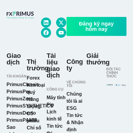
Đăng ký ngay
hôm nay
Giao
Tài
Giải
Thị
Công
dịch
liệu
thưởng
trường
ty
giao
ĐỐI TÁC
CHÍNH
dịch
TÀI KHOẢN
THỨC
Forex
VỀ CHÚNG
PrimusClassic
Kim loại
TÔI
CÔNG CỤ
PrimusPro
quý
Chúng
Máy tính
PrimusZero
Năng
tôi là ai
Pip
PrimusSYNTHETICS
lượng
ESG
Lịch
PrimusDemo
Cổ
Tin tức
kinh tế
PrimusPAMM
phiếu
& Nhận
Tin tức
Sao
Chỉ số
định