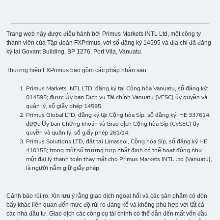
Trang web này được điều hành bởi Primus Markets INTL Ltd, một công ty
thành viên của Tập đoàn FXPrimus, với số đăng ký 14595 và địa chỉ đã đăng
ký tại Govant Building, BP 1276, Port Vila, Vanuatu.
Thương hiệu FXPrimus bao gồm các pháp nhân sau:
Primus Markets INTL LTD, đăng ký tại Cộng hòa Vanuatu, số đăng ký:
014595; được Ủy ban Dịch vụ Tài chính Vanuatu (VFSC) ủy quyền và
quản lý, số giấy phép 14595.
Primus Global LTD, đăng ký tại Cộng hòa Síp, số đăng ký: HE 337614;
được Ủy ban Chứng khoán và Giao dịch Cộng hòa Síp (CySEC) ủy
quyền và quản lý, số giấy phép 261/14.
Primus Solutions LTD, đặt tại Limassol, Cộng hòa Síp, số đăng ký HE
410155; trong một số trường hợp nhất định có thể hoạt động như
một đại lý thanh toán thay mặt cho Primus Markets INTL Ltd (Vanuatu),
là người nắm giữ giấy phép.
Cảnh báo rủi ro: Xin lưu ý rằng giao dịch ngoại hối và các sản phẩm có đòn
bẩy khác liên quan đến mức độ rủi ro đáng kể và không phù hợp với tất cả
các nhà đầu tư. Giao dịch các công cụ tài chính có thể dẫn đến mất vốn đầu