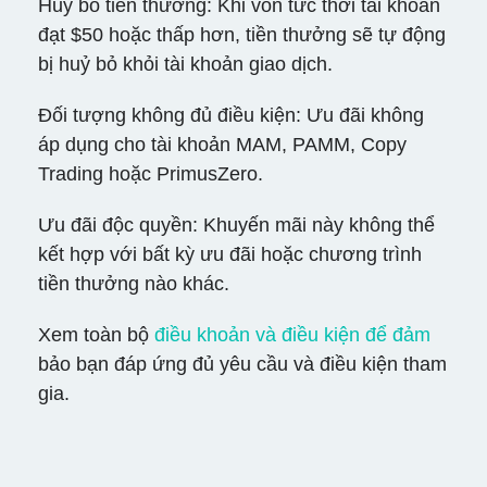
Huỷ bỏ tiền thưởng:
Khi vốn tức thời tài khoản
đạt $50 hoặc thấp hơn, tiền thưởng sẽ tự động
bị huỷ bỏ khỏi tài khoản giao dịch.
Đối tượng không đủ điều kiện:
Ưu đãi không
áp dụng cho tài khoản MAM, PAMM, Copy
Trading hoặc PrimusZero.
Ưu đãi độc quyền:
Khuyến mãi này không thể
kết hợp với bất kỳ ưu đãi hoặc chương trình
tiền thưởng nào khác.
Xem toàn bộ
điều khoản và điều kiện để đảm
bảo bạn đáp ứng đủ yêu cầu và điều kiện tham
gia.