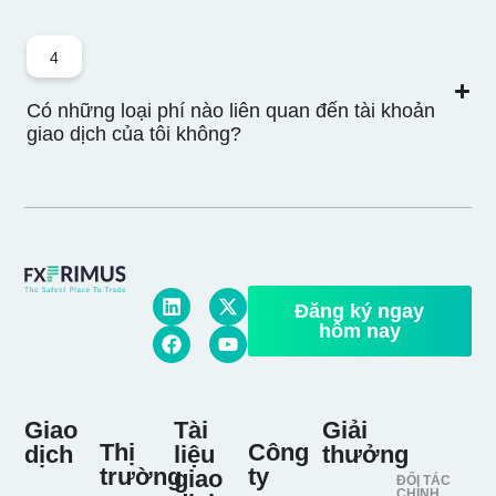
4
Có những loại phí nào liên quan đến tài khoản
giao dịch của tôi không?
Đăng ký ngay
hôm nay
Giao
Tài
Giải
Thị
Công
dịch
liệu
thưởng
trường
ty
giao
ĐỐI TÁC
CHÍNH