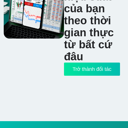
của bạn
theo thời
gian thực
từ bất cứ
đâu
Trở thành đối tác