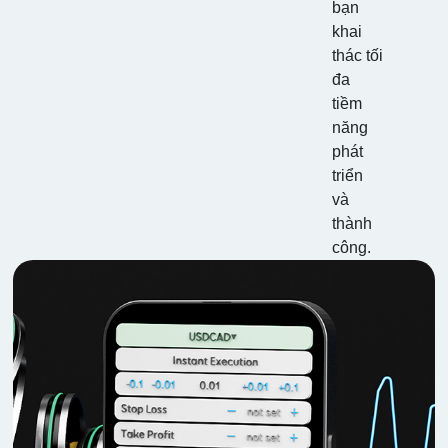
bạn
khai
thác tối
đa
tiềm
năng
phát
triển
và
thành
công.