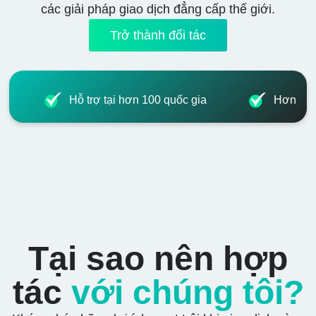
các giải pháp giao dịch đẳng cấp thế giới.
Trở thành đối tác
Hỗ trợ tại hơn 100 quốc gia
Hơn 10.
Tại sao nên hợp
tác
với chúng tôi?