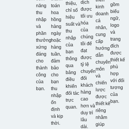
dịch
thiệu,
gồm
năng
toán
kinh
được
chỉ số
biểu
thu
hoa
doanh
tối ưu
hiệu
ngữ,
nhập
hồng
cá
hóa
suất và
logo
và
hàng
nhân,
của
thu
và
phần
ngày
cung
chúng
nhập
trang
thưởng
hoặc
cấp
tôi để
của
đích
xứng
hàng
hướng
đạt
bạn
được
đáng
tuần,
dẫn
được
thông
thiết kế
cho
đảm
chuyên
tỷ lệ
qua
phù
thành
bảo
môn
chuyển
bảng
hợp
công
cho
và
đổi
điều
với đối
của
bạn
chiến
khách
khiển
tượng
bạn.
thu
lược
hàng
đối tác
của
nhập
được
cao
trực
bạn.
ổn
thiết kế
hơn và
quan.
định
riêng
duy trì
và kịp
nhằm
lâu
thời.
giúp
dài.