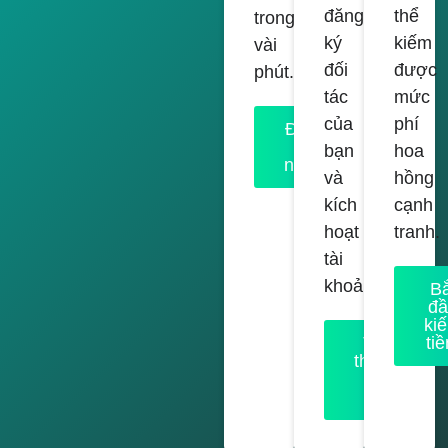
đăng
thể
trong
ký
kiếm
vài
đối
được
phút.
tác
mức
của
phí
Đăng
ký
bạn
hoa
ngay:
và
hồng
kích
cạnh
hoạt
tranh.
tài
khoản.
Bắ
đ
ki
Trở
tiề
thành
đối
tác