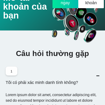
ngay
khoản
khoản của
bạn
Câu hỏi thường gặp
1
Tôi có phải xác minh danh tính không?
Lorem ipsum dolor sit amet, consectetur adipiscing elit,
sed do eiusmod tempor incididunt ut labore et dolore