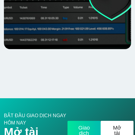
BẮT ĐẦU GIAO DỊCH NGAY
HÔM NAY
Giao
Mở
Mở tài
dịch
tài