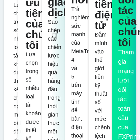
giao
ưu
tiền
Lựa
tác
Trải
dịch
tiên
điện
chọn
nghiệm
của
của
Sao
trong
tử
sức
chú
chép
số
chúng
mạnh
Đắm
các
nhiều
tôi
tôi
của
mình
chiến
loại
MetaTrader
vào
Tham
Lựa
lược
tài
4
thế
gia
chọn
hiệu
khoản
và
giới
mạng
trong
quả
được
5
tiền
số
lưới
hàng
thiết
trên
kỹ
nhiều
đầu
kế
đối
máy
thuật
loại
trong
cho
tác
tính
số
tài
thời
người
toàn
để
với
khoản
gian
mới
cầu
bàn,
mức
được
thực
bắt
của
điện
chênh
thiết
một
đầu,
thoại
lệch
FXPrim
kế
cách