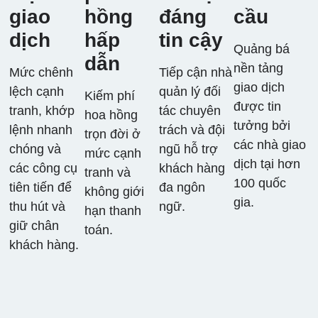
giao
hồng
đáng
cầu
dịch
hấp
tin cậy
Quảng bá
dẫn
nền tảng
Mức chênh
Tiếp cận nhà
giao dịch
lệch cạnh
quản lý đối
Kiếm phí
được tin
tranh, khớp
tác chuyên
hoa hồng
tưởng bởi
lệnh nhanh
trách và đội
trọn đời ở
các nhà giao
chóng và
ngũ hỗ trợ
mức cạnh
dịch tại hơn
các công cụ
khách hàng
tranh và
100 quốc
tiên tiến để
đa ngôn
không giới
gia.
thu hút và
ngữ.
hạn thanh
giữ chân
toán.
khách hàng.