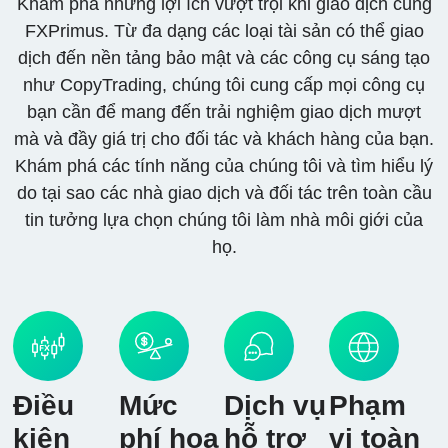
Khám phá những lợi ích vượt trội khi giao dịch cùng
FXPrimus. Từ đa dạng các loại tài sản có thể giao
dịch đến nền tảng bảo mật và các công cụ sáng tạo
như CopyTrading, chúng tôi cung cấp mọi công cụ
bạn cần để mang đến trải nghiệm giao dịch mượt
mà và đầy giá trị cho đối tác và khách hàng của bạn.
Khám phá các tính năng của chúng tôi và tìm hiểu lý
do tại sao các nhà giao dịch và đối tác trên toàn cầu
tin tưởng lựa chọn chúng tôi làm nhà môi giới của
họ.
Điều
Mức
Dịch vụ
Phạm
kiện
phí hoa
hỗ trợ
vi toàn