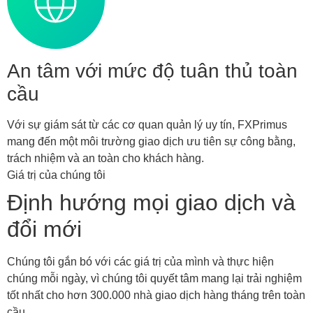
An tâm với mức độ tuân thủ toàn
cầu
Với sự giám sát từ các cơ quan quản lý uy tín, FXPrimus
mang đến một môi trường giao dịch ưu tiên sự công bằng,
trách nhiệm và an toàn cho khách hàng.
Giá trị của chúng tôi
Định hướng mọi giao dịch và
đổi mới
Chúng tôi gắn bó với các giá trị của mình và thực hiện
chúng mỗi ngày, vì chúng tôi quyết tâm mang lại trải nghiệm
tốt nhất cho hơn 300.000 nhà giao dịch hàng tháng trên toàn
cầu.