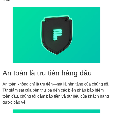
An toàn là ưu tiên hàng đầu
An toàn không chỉ là ưu tiên—mà là nền tảng của chúng tôi.
Từ giám sát của bên thứ ba đến các biện pháp bảo hiểm
toàn cầu, chúng tôi đảm bảo tiền và dữ liệu của khách hàng
được bảo vệ.