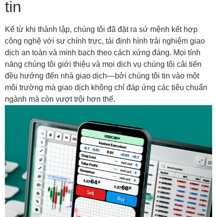
tin
Kể từ khi thành lập, chúng tôi đã đặt ra sứ mệnh kết hợp
công nghệ với sự chính trực, tái định hình trải nghiệm giao
dịch an toàn và minh bạch theo cách xứng đáng. Mọi tính
năng chúng tôi giới thiệu và mọi dịch vụ chúng tôi cải tiến
đều hướng đến nhà giao dịch—bởi chúng tôi tin vào một
môi trường mà giao dịch không chỉ đáp ứng các tiêu chuẩn
ngành mà còn vượt trội hơn thế.