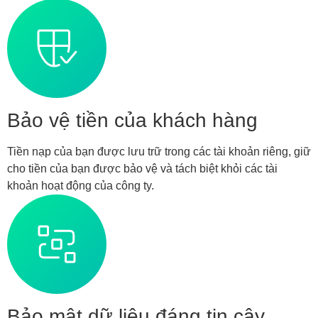
Bảo vệ tiền của khách hàng
Tiền nạp của bạn được lưu trữ trong các tài khoản riêng, giữ
cho tiền của bạn được bảo vệ và tách biệt khỏi các tài
khoản hoạt động của công ty.
Bảo mật dữ liệu đáng tin cậy