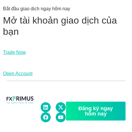
Bắt đầu giao dịch ngay hôm nay
Mở tài khoản giao dịch của
bạn
Trade Now
Open Account
Đăng ký ngay
hôm nay