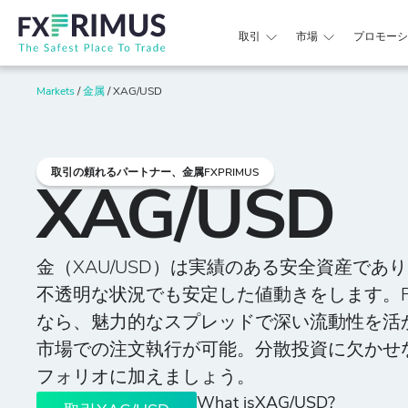
取引
市場
プロモーシ
Markets
/
金属
/
XAG/USD
取引の頼れるパートナー、金属FXPRIMUS
XAG/USD
金（XAU/USD）は実績のある安全資産であ
不透明な状況でも安定した値動きをします。FXP
なら、魅力的なスプレッドで深い流動性を活
市場での注文執行が可能。分散投資に欠かせ
フォリオに加えましょう。
What isXAG/USD?