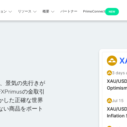
ョン
リソース
概要
パートナー
PrimoConnect
り、景気の先行きが
rimusの金取引
かした正確な世界
ない商品をポート