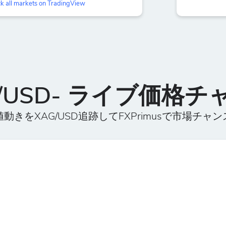
k all markets on TradingView
G/USD- ライブ価格チ
動きをXAG/USD追跡してFXPrimusで市場チャ