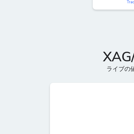
Trac
XA
ライブの値