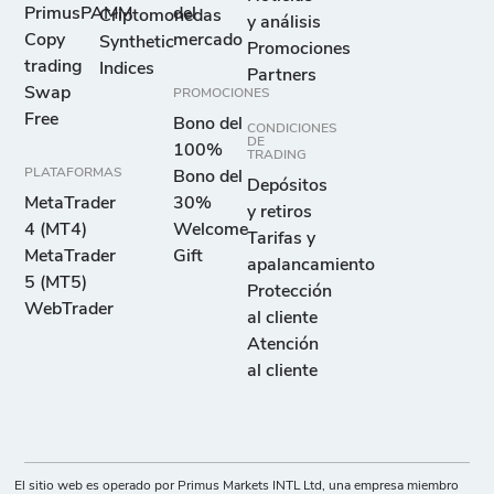
PrimusPAMM
del
Criptomonedas
y análisis
Copy
mercado
Synthetic
Promociones
trading
Indices
Partners
Swap
PROMOCIONES
Free
Bono del
CONDICIONES
DE
100%
TRADING
PLATAFORMAS
Bono del
Depósitos
MetaTrader
30%
y retiros
4 (MT4)
Welcome
Tarifas y
MetaTrader
Gift
apalancamiento
5 (MT5)
Protección
WebTrader
al cliente
Atención
al cliente
El sitio web es operado por Primus Markets INTL Ltd, una empresa miembro