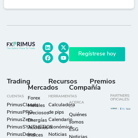
Regístrese hoy
Trading
Recursos
Premios
Mercados
Compañía
PARTNERS
CUENTAS
HERRAMIENTAS
Forex
OFICIALES:
ACERCA
PrimusClassic
Calculadora
Metales
DE
PrimusPRO
de pips
preciosos
Quiénes
PrimusZero
Calendario
Energías
somos
PrimusSYNTHETICS
económico
Acciones
ESG
PrimusDemo
Noticias
Índices
Noticias