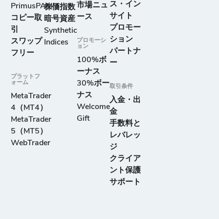
ス・イン
市場ニュ
PrimusPAMM
株価指数
サイト
ース
コピー取
暗号資産
プロモー
引
Synthetic
ション
スワップ
プロモーシ
Indices
ョン
パートナ
フリー
100%ボ
ー
ーナス
プラットフ
ォーム
30%ボー
取引条件
ナス
MetaTrader
入金・出
Welcome
4（MT4）
金
Gift
MetaTrader
手数料と
5（MT5）
レバレッ
WebTrader
ジ
クライア
ント保護
サポート