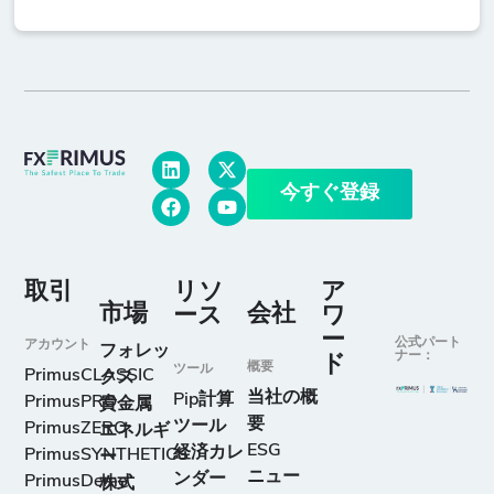
今すぐ登録
取引
リソ
ア
市場
会社
ース
ワ
ー
公式パート
アカウント
フォレッ
ナー：
ド
概要
ツール
PrimusCLASSIC
クス
当社の概
Pip計算
PrimusPRO
貴金属
要
ツール
PrimusZERO
エネルギ
ESG
経済カレ
PrimusSYNTHETICS
ー
ニュー
ンダー
PrimusDemo
株式