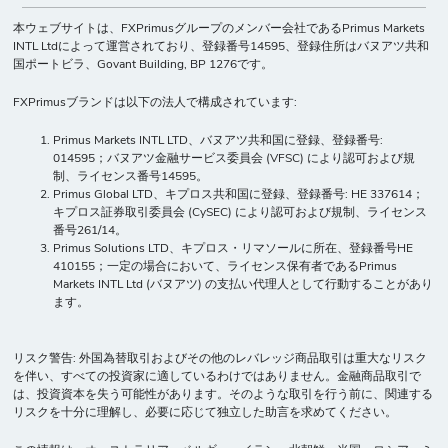
本ウェブサイトは、FXPrimusグループのメンバー会社であるPrimus Markets
INTL Ltdによって運営されており、登録番号14595、登録住所はバヌアツ共和
国ポートビラ、Govant Building, BP 1276です。
FXPrimusブランドは以下の法人で構成されています:
Primus Markets INTL LTD、バヌアツ共和国に登録、登録番号:
014595；バヌアツ金融サービス委員会 (VFSC) により認可および規
制、ライセンス番号14595。
Primus Global LTD、キプロス共和国に登録、登録番号: HE 337614；
キプロス証券取引委員会 (CySEC) により認可および規制、ライセンス
番号261/14。
Primus Solutions LTD、キプロス・リマソールに所在、登録番号HE
410155；一定の場合において、ライセンス保有者であるPrimus
Markets INTL Ltd (バヌアツ) の支払い代理人として行動することがあり
ます。
リスク警告: 外国為替取引およびその他のレバレッジ商品取引は重大なリスク
を伴い、すべての投資家に適しているわけではありません。金融商品取引で
は、投資資本を失う可能性があります。そのような取引を行う前に、関連する
リスクを十分に理解し、必要に応じて独立した助言を求めてください。