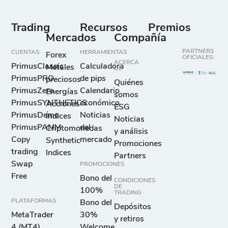
Trading
Recursos
Premios
Mercados
Compañía
PARTNERS
CUENTAS
HERRAMIENTAS
Forex
OFICIALES:
ACERCA
PrimusClassic
Calculadora
Metales
DE
PrimusPRO
de pips
preciosos
Quiénes
PrimusZero
Calendario
Energías
somos
PrimusSYNTHETICS
económico
Acciones
ESG
PrimusDemo
Noticias
Índices
Noticias
PrimusPAMM
del
Criptomonedas
y análisis
Copy
mercado
Synthetic
Promociones
trading
Indices
Partners
Swap
PROMOCIONES
Free
Bono del
CONDICIONES
DE
100%
TRADING
PLATAFORMAS
Bono del
Depósitos
MetaTrader
30%
y retiros
4 (MT4)
Welcome