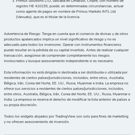
Primus Solutions LTD, ubicada en Limassol, Chipre, con número de
registro HE 410155; puede, en determinadas circunstancias, actuar
como agente de pagos en nombre de Primus Markets INTL Ltd
(Vanuatu), que es el titular de la licencia.
Advertencia de Riesgo: Tenga en cuenta que el comercio de divisas y de otros
productos apalancados implica un nivel significativo de riesgo y no es
adecuado para todos los inversores. Operar con instrumentos financieros
puede resultar en la pérdida de su capital invertido. Antes de realizar cualquier
transacción, asegúrese de comprender completamente los riesgos
involucrados y busque asesoramiento independiente si es necesario.
Esta información no está dirigida ni destinada a ser distribuida o utilizada por
residentes de ciertos países/jurisdicciones, incluidos, entre otros, Australia,
Bélgica, Irán, Corea del Norte, EE. UU., Rusia, Myanmar e India. La empresa no
ofrece sus servicios a residentes de ciertos países/jurisdicciones, incluidos,
entre otros, Australia, Bélgica, Irán, Corea del Norte, EE. UU., Rusia, Myanmar e
India. La empresa se reserva el derecho de modificar la lista anterior de países a
su propia discreción.
Todos los widgets alojados por TradingView son solo para fines de marketing
y no ofrecen asesoramiento de inversión.