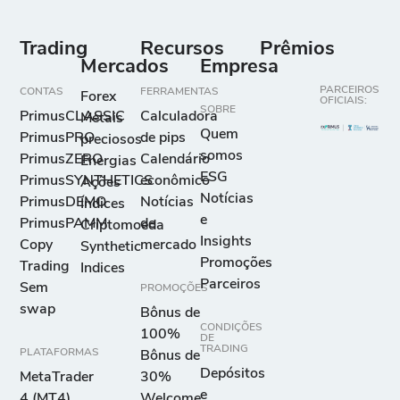
Trading
Recursos
Prêmios
Mercados
Empresa
PARCEIROS
CONTAS
FERRAMENTAS
Forex
OFICIAIS:
SOBRE
PrimusCLASSIC
Calculadora
Metais
Quem
PrimusPRO
de pips
preciosos
somos
PrimusZERO
Calendário
Energias
ESG
PrimusSYNTHETICS
econômico
Ações
Notícias
PrimusDEMO
Notícias
Índices
e
PrimusPAMM
de
Criptomoeda
Insights
Copy
mercado
Synthetic
Promoções
Trading
Indices
Parceiros
Sem
PROMOÇÕES
swap
Bônus de
CONDIÇÕES
100%
DE
TRADING
PLATAFORMAS
Bônus de
Depósitos
MetaTrader
30%
e
4 (MT4)
Welcome