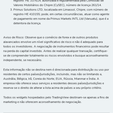
registro: HE 337614; autorizada e regulamentada pela Comissão de
Valores Mobiliários do Chipre (CySEC), número de licença 261/14.
Primus Solutions LTD, localizada em Limassol, Chipre, com número de
registro HE 410155; pode, em certas circunstâncias, atuar como agente
de pagamento em nome da Primus Markets INTL Ltd (Vanuatu), que é a
detentora da licença.
Aviso de Risco: Observe que o comércio de forex e de outros produtos
alavancados envolve um nível significativo de risco e não é adequado para
todos os investidores. A negociação de instrumentos financeiros pode resultar
na perda do capital investido. Antes de realizar qualquer transação, certifique-
se de compreender totalmente os riscos envolvidos e busque aconselhamento
independente, se necessário.
Esta informação não se destina nem é direcionada para distribuição ou uso por
residentes de certos países/jurisdições, incluindo, mas não se limitando a,
Austrália, Bélgica, Irã, Coreia do Norte, EUA, Rússia, Mianmar e Índia. A
empresa não oferece seus serviços a residentes desses países/jurisdições e
reserva-se o direito de alterar a lista acima de países a seu próprio critério.
Todos os widgets hospedados pelo TradingView destinam-se apenas a fins de
marketing e não oferecem aconselhamento de negociação.