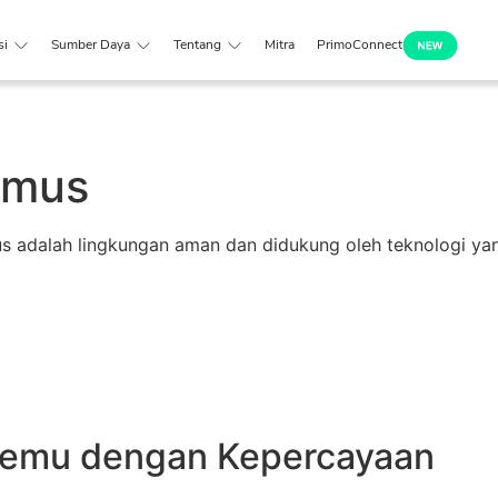
si
Sumber Daya
Tentang
Mitra
PrimoConnect
imus
us adalah lingkungan aman dan didukung oleh teknologi y
temu dengan Kepercayaan