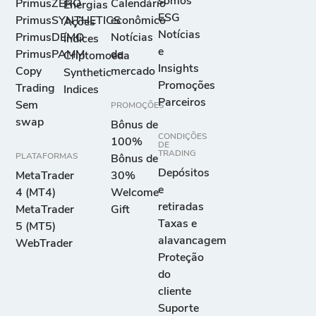
somos
PrimusZERO
Calendário
Energias
ESG
PrimusSYNTHETICS
econômico
Ações
Notícias
PrimusDEMO
Notícias
Índices
e
PrimusPAMM
de
Criptomoeda
Insights
Copy
mercado
Synthetic
Promoções
Trading
Indices
Parceiros
Sem
PROMOÇÕES
swap
Bônus de
CONDIÇÕES
100%
DE
TRADING
PLATAFORMAS
Bônus de
Depósitos
MetaTrader
30%
e
4 (MT4)
Welcome
retiradas
MetaTrader
Gift
Taxas e
5 (MT5)
alavancagem
WebTrader
Proteção
do
cliente
Suporte