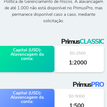
Política de Gerenciamento de Riscos. A alavancagem
de até 1.000 não está disponível no PrimusPro, mas
permanece disponível caso a caso, mediante
solicitação.
Primus
CLASSIC
Capital (USD):
$0-2500
$2
Alavancagem da
conta:
1:2000
1
Primus
PRO
Capital (USD):
$0-5000
€5.
Alavancagem da
conta:
1:500