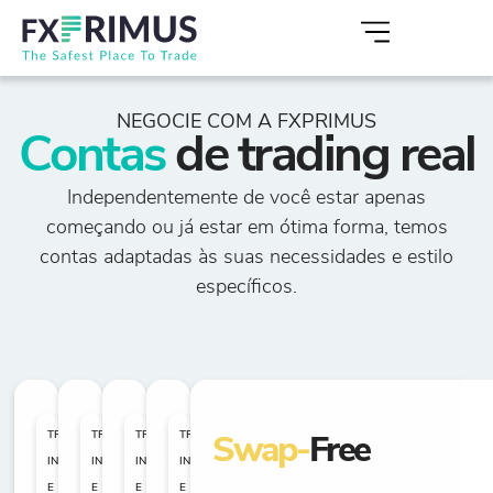
NEGOCIE COM A FXPRIMUS
Contas
de trading real
Independentemente de você estar apenas
começando ou já estar em ótima forma, temos
contas adaptadas às suas necessidades e estilo
específicos.
TRADERS
TRADERS
TRADERS
TRADERS
Swap-
Free
INICIANTES
INTERMEDIÁRIOS
INTERMEDIÁRIOS
INTERMEDIÁRIOS
E
E
E
E