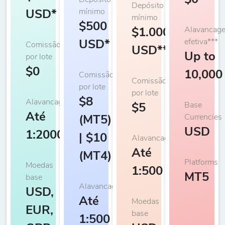
$0
Depósito
Depósito
mínimo
USD*
mínimo
$500
Alavancag
$1.000
efetiva***
USD*
Comissão
USD**
Up to
por lote
$0
10,000
Comissão
Comissão
por lote
por lote
$8
Alavancagem
Base
$5
Até
Currencies
(MT5)
USD
1:2000
| $10
Alavancagem
Até
(MT4)
Platforms
Moedas
1:500
MT5
base
Alavancagem
USD,
Até
Moedas
EUR,
base
1:500