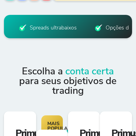
Spreads ultrabaixos
Opções de a
Escolha a
conta certa
para seus objetivos de
trading
MAIS
POPULARES
Primus
CLASSIC
Primus
ZERO
Primu