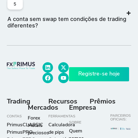
5
A conta sem swap tem condições de trading
diferentes?
Registre-se hoje
Trading
Recursos
Prêmios
Mercados
Empresa
PARCEIROS
CONTAS
FERRAMENTAS
Forex
OFICIAIS:
SOBRE
PrimusCLASSIC
Calculadora
Metais
Quem
PrimusPRO
de pips
preciosos