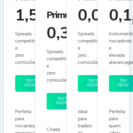
1,5
0,0
0,1
Primus
CLASSIC
pip
pip
0,3
Spreads
Spreads
Instrument
pip
competitivos
competitivos
inovadores
e
e
e
Spreads
zero
zero
elevada
competitivos
comissões
comissões
alavancage
e
zero
comissões
TESTE
TESTE
TRY
AGORA
AGORA
NOW
TESTE
AGORA
Perfeita
Ideal
Perfeita
para
para
para
iniciantes,
traders
quem
Criada