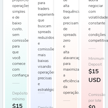
proporcionando
de
adora
para
operações
alta
negociar
traders
simples
frequência
com
experientes
e de
que
volatilidade
que
baixo
precisam
constante
buscam
custo,
de
e
spreads
sem
spreads
condições
reduzidos
comissões,
zero
competitiva
e
para
e
comissões
que
alta
mais
você
alavancagem
Minimum
baixas
comece
para
Deposit
visando
com
maximizar
$15
operações
confiança.
a
precisas
USD
eficiência
e
da
estratégicas.
operação.
Depósito
Comissão
mínimo
por lote
$15