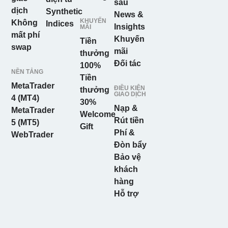
sâu
dịch
Synthetic
News &
KHUYẾN
Không
Indices
Insights
MÃI
mất phí
Khuyến
Tiền
swap
mãi
thưởng
Đối tác
100%
NỀN TẢNG
Tiền
MetaTrader
ĐIỀU KIỆN
thưởng
GIAO DỊCH
4 (MT4)
30%
Nạp &
MetaTrader
Welcome
Rút tiền
5 (MT5)
Gift
Phí &
WebTrader
Đòn bẩy
Bảo vệ
khách
hàng
Hỗ trợ