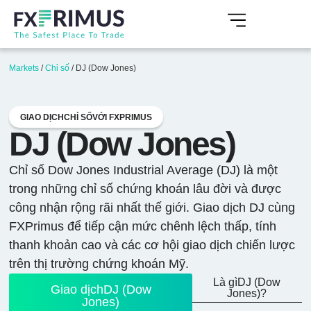
Markets
/
Chỉ số
/
DJ (Dow Jones)
GIAO DỊCHCHỈ SỐVỚI FXPRIMUS
DJ (Dow Jones)
Chỉ số Dow Jones Industrial Average (DJ) là một
trong những chỉ số chứng khoán lâu đời và được
công nhận rộng rãi nhất thế giới. Giao dịch DJ cùng
FXPrimus để tiếp cận mức chênh lệch thấp, tính
thanh khoản cao và các cơ hội giao dịch chiến lược
trên thị trường chứng khoán Mỹ.
Là gìDJ (Dow
Giao dịchDJ (Dow
Jones)?
Jones)