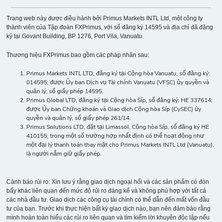
Trang web này được điều hành bởi Primus Markets INTL Ltd, một công ty
thành viên của Tập đoàn FXPrimus, với số đăng ký 14595 và địa chỉ đã đăng
ký tại Govant Building, BP 1276, Port Vila, Vanuatu.
Thương hiệu FXPrimus bao gồm các pháp nhân sau:
Primus Markets INTL LTD, đăng ký tại Cộng hòa Vanuatu, số đăng ký:
014595; được Ủy ban Dịch vụ Tài chính Vanuatu (VFSC) ủy quyền và
quản lý, số giấy phép 14595.
Primus Global LTD, đăng ký tại Cộng hòa Síp, số đăng ký: HE 337614;
được Ủy ban Chứng khoán và Giao dịch Cộng hòa Síp (CySEC) ủy
quyền và quản lý, số giấy phép 261/14.
Primus Solutions LTD, đặt tại Limassol, Cộng hòa Síp, số đăng ký HE
410155; trong một số trường hợp nhất định có thể hoạt động như
một đại lý thanh toán thay mặt cho Primus Markets INTL Ltd (Vanuatu),
là người nắm giữ giấy phép.
Cảnh báo rủi ro: Xin lưu ý rằng giao dịch ngoại hối và các sản phẩm có đòn
bẩy khác liên quan đến mức độ rủi ro đáng kể và không phù hợp với tất cả
các nhà đầu tư. Giao dịch các công cụ tài chính có thể dẫn đến mất vốn đầu
tư của bạn. Trước khi thực hiện bất kỳ giao dịch nào, bạn nên đảm bảo rằng
mình hoàn toàn hiểu các rủi ro liên quan và tìm kiếm lời khuyên độc lập nếu