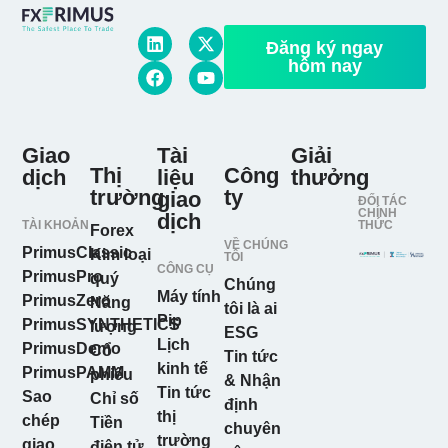
Đăng ký ngay
hôm nay
Giao
Tài
Giải
Thị
Công
dịch
liệu
thưởng
trường
ty
giao
ĐỐI TÁC
CHÍNH
dịch
TÀI KHOẢN
THỨC
Forex
VỀ CHÚNG
PrimusClassic
Kim loại
TÔI
CÔNG CỤ
PrimusPro
quý
Chúng
Máy tính
PrimusZero
Năng
tôi là ai
Pip
PrimusSYNTHETICS
lượng
ESG
Lịch
PrimusDemo
Cổ
Tin tức
kinh tế
PrimusPAMM
phiếu
& Nhận
Tin tức
Sao
Chỉ số
định
thị
chép
Tiền
chuyên
trường
giao
điện tử