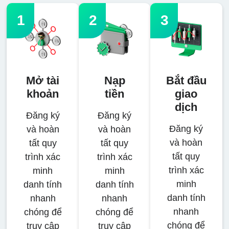
1
2
3
Mở tài
Nạp
Bắt đầu
khoản
tiền
giao
dịch
Đăng ký
Đăng ký
Đăng ký
và hoàn
và hoàn
và hoàn
tất quy
tất quy
tất quy
trình xác
trình xác
trình xác
minh
minh
minh
danh tính
danh tính
danh tính
nhanh
nhanh
nhanh
chóng để
chóng để
chóng để
truy cập
truy cập