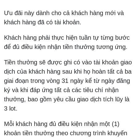
Ưu đãi này dành cho cả khách hàng mới và
khách hàng đã có tài khoản.
Khách hàng phải thực hiện tuần tự từng bước
để đủ điều kiện nhận tiền thưởng tương ứng.
Tiền thưởng sẽ được ghi có vào tài khoản giao
dịch của khách hàng sau khi họ hoàn tất cả ba
giai đoạn trong vòng 31 ngày kể từ ngày đăng
ký và khi đáp ứng tất cả các tiêu chí nhận
thưởng, bao gồm yêu cầu giao dịch tích lũy là
3 lot.
Mỗi khách hàng đủ điều kiện nhận một (1)
khoản tiền thưởng theo chương trình khuyến