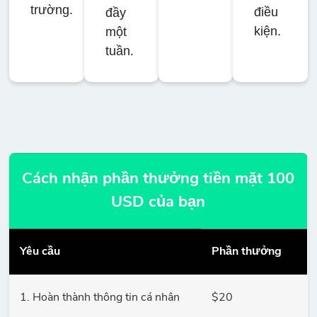
trường.
điều
đầy
kiện.
một
tuần.
Cách nhận phần thưởng tiền mặt 100
USD của bạn
Yêu cầu
Phần thưởng
1. Hoàn thành thông tin cá nhân
$20