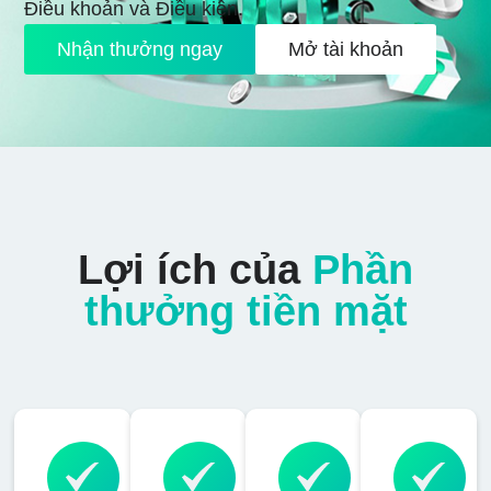
Điều khoản và Điều kiện.
Nhận thưởng ngay
Mở tài khoản
Lợi ích của
Phần
thưởng tiền mặt