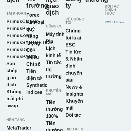
trường
ty
giao
ĐỐI TÁC
CHÍNH
dịch
TÀI KHOẢN
THỨC
Forex
VỀ CHÚNG
PrimusClassic
Kim loại
TÔI
CÔNG CỤ
PrimusPro
quý
Chúng
Máy tính
PrimusZero
Năng
tôi là ai
Pip
PrimusSYNTHETICS
lượng
ESG
Lịch
PrimusDemo
Cổ
Tin tức
kinh tế
PrimusPAMM
phiếu
& Nhận
Tin tức
Sao
Chỉ số
định
thị
chép
Tiền
chuyên
trường
giao
điện tử
sâu
dịch
Synthetic
News &
KHUYẾN
Không
Indices
Insights
MÃI
mất phí
Khuyến
Tiền
swap
mãi
thưởng
Đối tác
100%
NỀN TẢNG
Tiền
MetaTrader
ĐIỀU KIỆN
thưởng