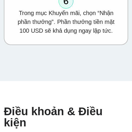
Trong mục Khuyến mãi, chọn
“Nhận
phần thưởng”.
Phần thưởng tiền mặt
100 USD sẽ khả dụng ngay lập tức.
Điều khoản & Điều
kiện