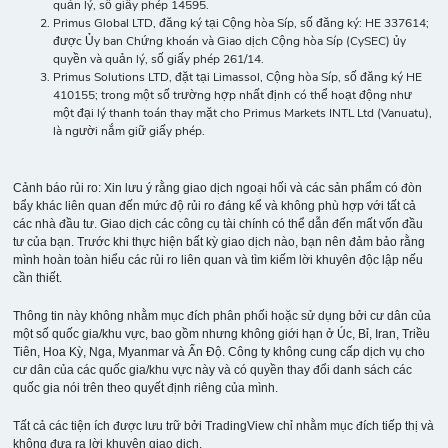
quản lý, số giấy phép 14595.
Primus Global LTD, đăng ký tại Cộng hòa Síp, số đăng ký: HE 337614;
được Ủy ban Chứng khoán và Giao dịch Cộng hòa Síp (CySEC) ủy
quyền và quản lý, số giấy phép 261/14.
Primus Solutions LTD, đặt tại Limassol, Cộng hòa Síp, số đăng ký HE
410155; trong một số trường hợp nhất định có thể hoạt động như
một đại lý thanh toán thay mặt cho Primus Markets INTL Ltd (Vanuatu),
là người nắm giữ giấy phép.
Cảnh báo rủi ro: Xin lưu ý rằng giao dịch ngoại hối và các sản phẩm có đòn
bẩy khác liên quan đến mức độ rủi ro đáng kể và không phù hợp với tất cả
các nhà đầu tư. Giao dịch các công cụ tài chính có thể dẫn đến mất vốn đầu
tư của bạn. Trước khi thực hiện bất kỳ giao dịch nào, bạn nên đảm bảo rằng
mình hoàn toàn hiểu các rủi ro liên quan và tìm kiếm lời khuyên độc lập nếu
cần thiết.
Thông tin này không nhằm mục đích phân phối hoặc sử dụng bởi cư dân của
một số quốc gia/khu vực, bao gồm nhưng không giới hạn ở Úc, Bỉ, Iran, Triều
Tiên, Hoa Kỳ, Nga, Myanmar và Ấn Độ. Công ty không cung cấp dịch vụ cho
cư dân của các quốc gia/khu vực này và có quyền thay đổi danh sách các
quốc gia nói trên theo quyết định riêng của mình.
Tất cả các tiện ích được lưu trữ bởi TradingView chỉ nhằm mục đích tiếp thị và
không đưa ra lời khuyên giao dịch.