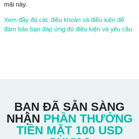
mãi này.
Xem đầy đủ các điều khoản và điều kiện để
đảm bảo bạn đáp ứng đủ điều kiện và yêu cầu.
BẠN ĐÃ SẴN SÀNG
NHẬN
PHẦN THƯỞNG
TIỀN MẶT 100 USD