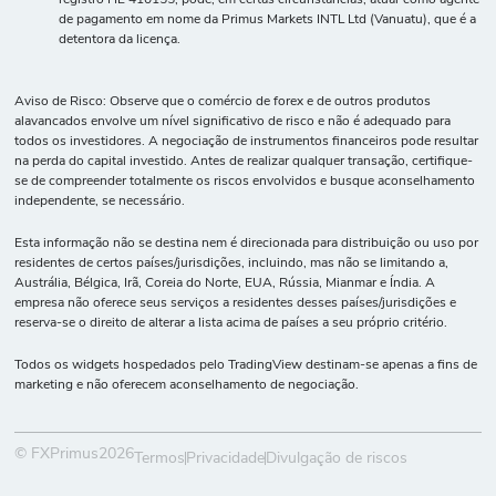
registro HE 410155; pode, em certas circunstâncias, atuar como agente
de pagamento em nome da Primus Markets INTL Ltd (Vanuatu), que é a
detentora da licença.
Aviso de Risco: Observe que o comércio de forex e de outros produtos
alavancados envolve um nível significativo de risco e não é adequado para
todos os investidores. A negociação de instrumentos financeiros pode resultar
na perda do capital investido. Antes de realizar qualquer transação, certifique-
se de compreender totalmente os riscos envolvidos e busque aconselhamento
independente, se necessário.
Esta informação não se destina nem é direcionada para distribuição ou uso por
residentes de certos países/jurisdições, incluindo, mas não se limitando a,
Austrália, Bélgica, Irã, Coreia do Norte, EUA, Rússia, Mianmar e Índia. A
empresa não oferece seus serviços a residentes desses países/jurisdições e
reserva-se o direito de alterar a lista acima de países a seu próprio critério.
Todos os widgets hospedados pelo TradingView destinam-se apenas a fins de
marketing e não oferecem aconselhamento de negociação.
© FXPrimus2026
Termos
Privacidade
Divulgação de riscos