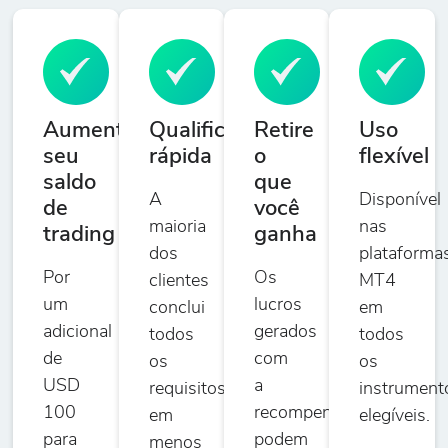
Aumente
Qualificação
Retire
Uso
seu
rápida
o
flexível
saldo
que
A
Disponível
de
você
maioria
nas
trading
ganha
dos
plataforma
Por
Os
clientes
MT4
um
lucros
conclui
em
adicional
gerados
todos
todos
de
com
os
os
USD
a
requisitos
instrument
100
recompensa
em
elegíveis.
para
podem
menos