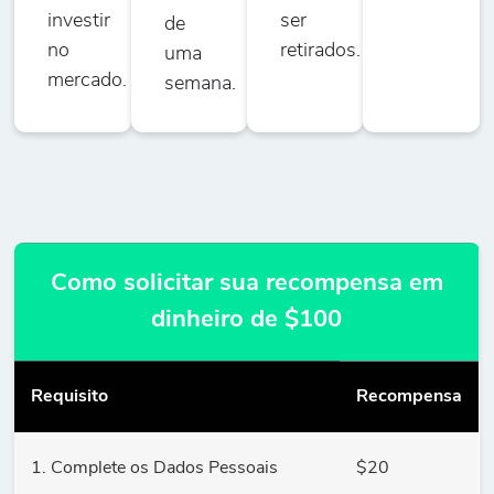
investir
ser
de
no
retirados.
uma
mercado.
semana.
Como solicitar sua recompensa em
dinheiro de $100
Requisito
Recompensa
1. Complete os Dados Pessoais
$20