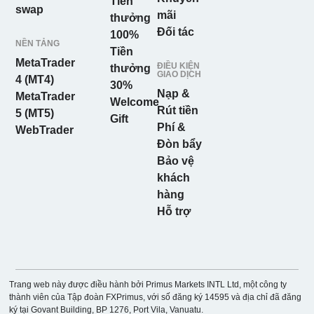
Tiền
swap
mãi
thưởng
Đối tác
100%
NỀN TẢNG
Tiền
MetaTrader
ĐIỀU KIỆN
thưởng
GIAO DỊCH
4 (MT4)
30%
Nạp &
MetaTrader
Welcome
Rút tiền
5 (MT5)
Gift
Phí &
WebTrader
Đòn bẩy
Bảo vệ
khách
hàng
Hỗ trợ
Trang web này được điều hành bởi Primus Markets INTL Ltd, một công ty
thành viên của Tập đoàn FXPrimus, với số đăng ký 14595 và địa chỉ đã đăng
ký tại Govant Building, BP 1276, Port Vila, Vanuatu.