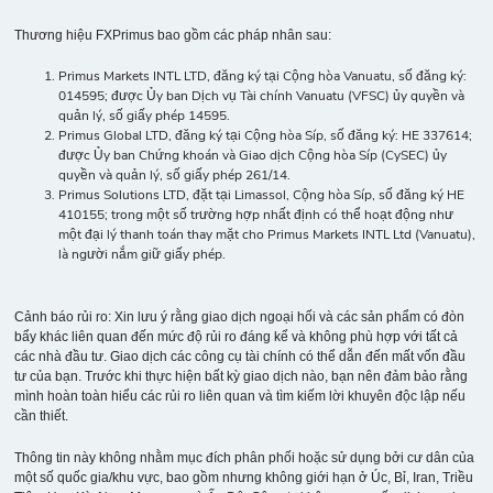
Thương hiệu FXPrimus bao gồm các pháp nhân sau:
Primus Markets INTL LTD, đăng ký tại Cộng hòa Vanuatu, số đăng ký:
014595; được Ủy ban Dịch vụ Tài chính Vanuatu (VFSC) ủy quyền và
quản lý, số giấy phép 14595.
Primus Global LTD, đăng ký tại Cộng hòa Síp, số đăng ký: HE 337614;
được Ủy ban Chứng khoán và Giao dịch Cộng hòa Síp (CySEC) ủy
quyền và quản lý, số giấy phép 261/14.
Primus Solutions LTD, đặt tại Limassol, Cộng hòa Síp, số đăng ký HE
410155; trong một số trường hợp nhất định có thể hoạt động như
một đại lý thanh toán thay mặt cho Primus Markets INTL Ltd (Vanuatu),
là người nắm giữ giấy phép.
Cảnh báo rủi ro: Xin lưu ý rằng giao dịch ngoại hối và các sản phẩm có đòn
bẩy khác liên quan đến mức độ rủi ro đáng kể và không phù hợp với tất cả
các nhà đầu tư. Giao dịch các công cụ tài chính có thể dẫn đến mất vốn đầu
tư của bạn. Trước khi thực hiện bất kỳ giao dịch nào, bạn nên đảm bảo rằng
mình hoàn toàn hiểu các rủi ro liên quan và tìm kiếm lời khuyên độc lập nếu
cần thiết.
Thông tin này không nhằm mục đích phân phối hoặc sử dụng bởi cư dân của
một số quốc gia/khu vực, bao gồm nhưng không giới hạn ở Úc, Bỉ, Iran, Triều