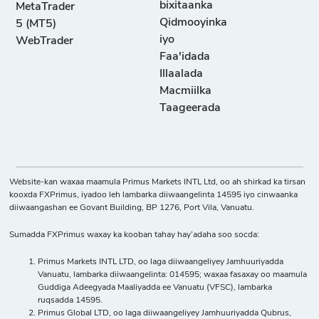
bixitaanka
MetaTrader
Qidmooyinka
5 (MT5)
iyo
WebTrader
Faa'idada
Illaalada
Macmiilka
Taageerada
Website-kan waxaa maamula Primus Markets INTL Ltd, oo ah shirkad ka tirsan
kooxda FXPrimus, iyadoo leh lambarka diiwaangelinta 14595 iyo cinwaanka
diiwaangashan ee Govant Building, BP 1276, Port Vila, Vanuatu.
Sumadda FXPrimus waxay ka kooban tahay hay’adaha soo socda:
Primus Markets INTL LTD, oo laga diiwaangeliyey Jamhuuriyadda
Vanuatu, lambarka diiwaangelinta: 014595; waxaa fasaxay oo maamula
Guddiga Adeegyada Maaliyadda ee Vanuatu (VFSC), lambarka
ruqsadda 14595.
Primus Global LTD, oo laga diiwaangeliyey Jamhuuriyadda Qubrus,