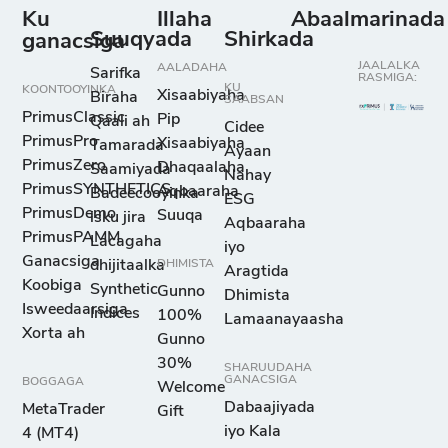
Ku
Illaha
Abaalmarinada
Suuqyada
Shirkada
ganacsiga
JAALALKA
AALADAHA
Sarifka
RASMIGA:
KU
KOONTOOYINKA
Xisaabiyaha
Biraha
SAABSAN
PrimusClassic
Pip
Qaali ah
Cidee
PrimusPro
Xisaabiyaha
Tamarada
Ayaan
PrimusZero
Dhaqaalaha
Saamiyada
Nahay
PrimusSYNTHETICS
Aqbaaraha
Badeecooyinka
ESG
PrimusDemo
Suuqa
isku jira
Aqbaaraha
PrimusPAMM
Lacagaha
iyo
Ganacsiga
dhijitaalka
DHIMISTA
Aragtida
Koobiga
Synthetic
Gunno
Dhimista
Isweedaarsiga
Indices
100%
Lamaanayaasha
Xorta ah
Gunno
30%
SHARUUDAHA
GANACSIGA
BOGGAGA
Welcome
Dabaajiyada
MetaTrader
Gift
iyo Kala
4 (MT4)