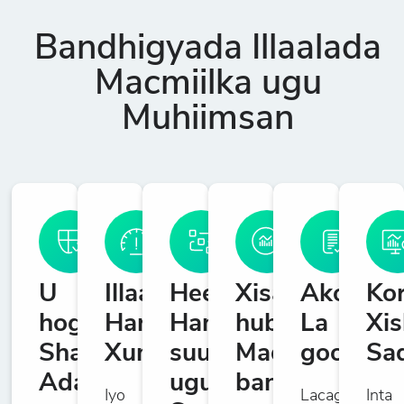
Bandhigyada Illaalada
Macmiilka ugu
Muhiimsan
U
Illaalada
Heerka
Xisaab
Akoonad
Ko
hogaansanaanta
Haraaga
Hantida
hubinta
La
Xis
Sharciga
Xun
suuqa
Madaxa
gooniye
Sa
Adag
ugu
banaan
Iyo
Lacagaha
Inta