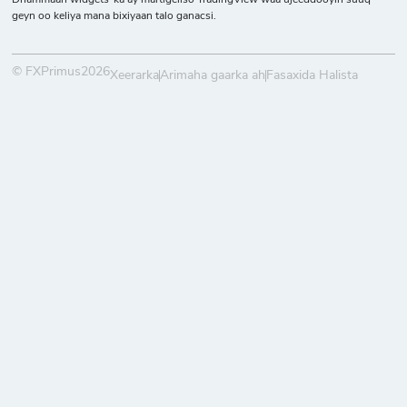
geyn oo keliya mana bixiyaan talo ganacsi.
© FXPrimus2026
Xeerarka
Arimaha gaarka ah
Fasaxida Halista