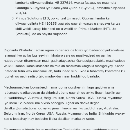
lambarka diiwaangelinta: HE 337614; waxaa fasaxay oo maamula
Guddiga Suuqyada iyo Saamiyada Qubrus (CySEC), lambarka ruqsadda
261/14.
Primus Solutions LTD, oo ku taal Limassol, Qubrus, lambarka
diiwaangelinta HE 410155; xaalado gaar ah waxay u shaqayn kartaa
sidii wakiil lacag-bixineed oo u wakiil ah Primus Markets INTL Ltd
(Vanuatu), oo ah haysta ruqsadda.
Digniinta Khatarta: Fadlan ogow in ganacsiga forex iyo badeecooyinka kale ee
la amaahiyo ay ku lug leeyihiin khataro sare oo maaliyadeed oo aan ku
habboonayn dhammaan maal-gashadayaasha. Ganacsiga qalabka maaliyadeed
wuxuu sababi karaa khasaaro ka mid ah raasumaalkaaga la maalgeliyey. Kahor
intaadan fulin wax macaamil ah, hubi inaad si buuxda u fahamtay khataraha ku
lug leh oo aad raadiso talo madax-bannaan haddii loo baahdo.
Macluumaadkan looma jeedin ama looma qorsheyn in lagu qaybiyo ama
isticmaalo dadka degan dalal/jurisdictions gaar ah oo ay ku jiraan, laakiin aan
ku xaddidnayn, Australia, Belgium, Iran, North Korea, USA, Russia, Myanmar,
iyo India. Shirkaddu ma bixiso adeegyo u gaar ah dadka degan
dalalkan/jurisdictions, oo ay ku jiraan, laakiin aan ku xaddidnayn, Australia,
Belgium, Iran, North Korea, USA, Russia, Myanmar, iyo India. Shirkaddu waxay
xaq u leedahay inay bedesho liiska dalalkan marka ay rabto.
Dhammaan widgets-ka ay martigeliso TradingView waa ujeeddooyin suuq-