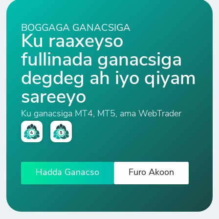
BOGGAGA GANACSIGA
Ku raaxeyso
fullinada ganacsiga
degdeg ah iyo qiyam
sareeyo
Ku ganacsiga MT4, MT5, ama WebTrader
Hadda Ganacso
Furo Akoon