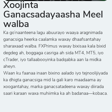
Xoojinta
Ganacsadayaasha Meel
walba
Ka go’naanteena lagu abuurayo waaya aragnimada
ganacsiga heerka caalamka waxay dhaafsantahay
sharaxaad walba. FXPrimus waxay bixisaa kala bixid
degdeg ah, boggaga casriga ah sida MT4, MT5, iyo
cTrader, iyo tallaabooyinka badqabka aan la midka
aheyn.
Waan ku faanaa inaan bixino aalado iyo tejnoolijiyada
ka dhigta ganacsiga mid la gali karo maadaama ay
xoogantahay, marka ganacsatadeena waxay diirada
saari karaan waxa muhiimka ka ah badanaa—kobaca.