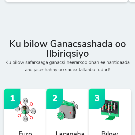
Ku bilow Ganacsashada oo
Ilbiriqsiyo
Ku bilow safarkaaga ganacsi heerarkoo dhan ee hantidaada
aad jaceshahay oo sadex tallaabo fudud!
1
2
3
Furo
Lacagaha
Bilow