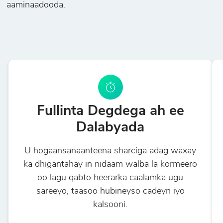
aaminaadooda.
Fullinta Degdega ah ee
Dalabyada
U hogaansanaanteena sharciga adag waxay
ka dhigantahay in nidaam walba la kormeero
oo lagu qabto heerarka caalamka ugu
sareeyo, taasoo hubineyso cadeyn iyo
kalsooni.