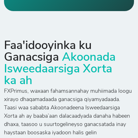
Faa'idooyinka ku
Ganacsiga
Akoonada
Isweedaarsiga Xorta
ka ah
FXPrimus, waxaan fahamsannahay muhiimada loogu
xirayo dhaqamadaada ganacsiga qiyamyadaada.
Taasi waa sababta Akoonadeena Isweedaarsiga
Xorta ah ay baaba’aan dalacaadyada danaha habeen
dhaxa, taasoo u suurtogelineyso ganacsatada inay
haystaan boosaska iyadoon halis gelin