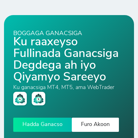
BOGGAGA GANACSIGA
Ku raaxeyso
Fullinada Ganacsiga
Degdega ah iyo
Qiyamyo Sareeyo
Ku ganacsiga MT4, MT5, ama WebTrader
Hadda Ganacso
Furo Akoon