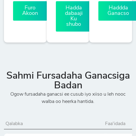
Furo
Hadda
Haddda
Akoon
dabaaji
Ganacso
Ku
shubo
Sahmi Fursadaha Ganacsiga
Badan
Ogow fursadaha ganacsi ee cusub iyo xiiso u leh nooc
walba oo heerka hantida.
Qalabka
Faa'idada