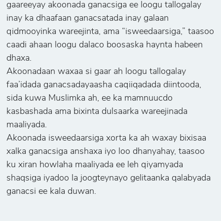
gaareeyay akoonada ganacsiga ee loogu tallogalay
inay ka dhaafaan ganacsatada inay galaan
qidmooyinka wareejinta, ama “isweedaarsiga,” taasoo
caadi ahaan loogu dalaco boosaska haynta habeen
dhaxa.
Akoonadaan waxaa si gaar ah loogu tallogalay
faa’idada ganacsadayaasha caqiiqadada diintooda,
sida kuwa Muslimka ah, ee ka mamnuucdo
kasbashada ama bixinta dulsaarka wareejinada
maaliyada.
Akoonada isweedaarsiga xorta ka ah waxay bixisaa
xalka ganacsiga anshaxa iyo loo dhanyahay, taasoo
ku xiran howlaha maaliyada ee leh qiyamyada
shaqsiga iyadoo la joogteynayo gelitaanka qalabyada
ganacsi ee kala duwan.