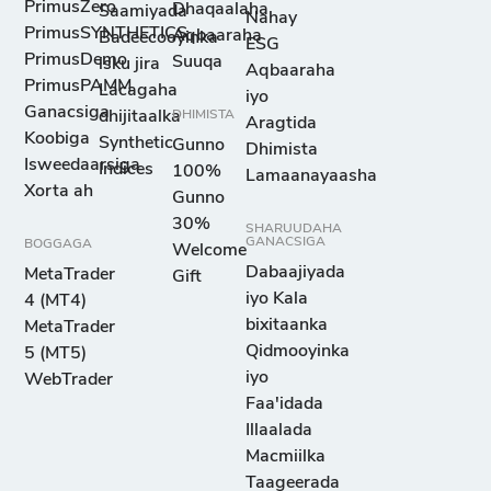
PrimusZero
Dhaqaalaha
Saamiyada
Nahay
PrimusSYNTHETICS
Aqbaaraha
Badeecooyinka
ESG
PrimusDemo
Suuqa
isku jira
Aqbaaraha
PrimusPAMM
Lacagaha
iyo
Ganacsiga
dhijitaalka
DHIMISTA
Aragtida
Koobiga
Synthetic
Gunno
Dhimista
Isweedaarsiga
Indices
100%
Lamaanayaasha
Xorta ah
Gunno
30%
SHARUUDAHA
GANACSIGA
BOGGAGA
Welcome
Dabaajiyada
MetaTrader
Gift
iyo Kala
4 (MT4)
bixitaanka
MetaTrader
Qidmooyinka
5 (MT5)
iyo
WebTrader
Faa'idada
Illaalada
Macmiilka
Taageerada