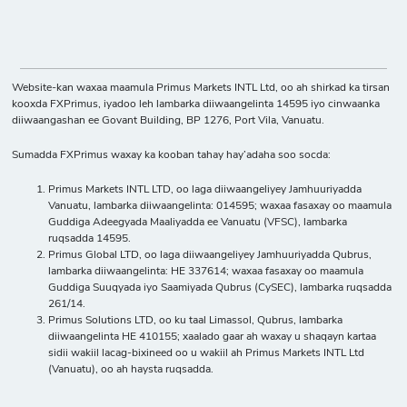
Website-kan waxaa maamula Primus Markets INTL Ltd, oo ah shirkad ka tirsan
kooxda FXPrimus, iyadoo leh lambarka diiwaangelinta 14595 iyo cinwaanka
diiwaangashan ee Govant Building, BP 1276, Port Vila, Vanuatu.
Sumadda FXPrimus waxay ka kooban tahay hay’adaha soo socda:
Primus Markets INTL LTD, oo laga diiwaangeliyey Jamhuuriyadda
Vanuatu, lambarka diiwaangelinta: 014595; waxaa fasaxay oo maamula
Guddiga Adeegyada Maaliyadda ee Vanuatu (VFSC), lambarka
ruqsadda 14595.
Primus Global LTD, oo laga diiwaangeliyey Jamhuuriyadda Qubrus,
lambarka diiwaangelinta: HE 337614; waxaa fasaxay oo maamula
Guddiga Suuqyada iyo Saamiyada Qubrus (CySEC), lambarka ruqsadda
261/14.
Primus Solutions LTD, oo ku taal Limassol, Qubrus, lambarka
diiwaangelinta HE 410155; xaalado gaar ah waxay u shaqayn kartaa
sidii wakiil lacag-bixineed oo u wakiil ah Primus Markets INTL Ltd
(Vanuatu), oo ah haysta ruqsadda.