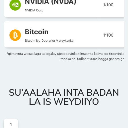
NVIDIA (NVDA)
1:100
NVIDIA Corp
Bitcoin
1:100
Bitcoin iyo Doolarka Mareykanka
*qiimeynta waxaa lagu tallogalay ujeedooyinka tilmaamta kaliya, oo tirooyinka
tooska ah, fadlan tixraac bogga ganacsiga
SU’AALAHA INTA BADAN
LA IS WEYDIIYO
1