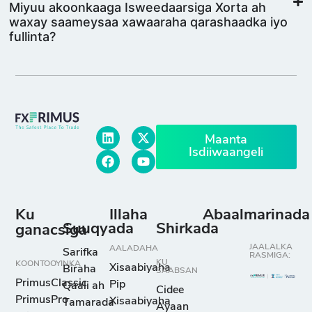
Miyuu akoonkaaga Isweedaarsiga Xorta ah
waxay saameysaa xawaaraha qarashaadka iyo
fullinta?
Maanta
Isdiiwaangeli
Ku
Illaha
Abaalmarinada
Suuqyada
Shirkada
ganacsiga
JAALALKA
AALADAHA
Sarifka
RASMIGA:
KU
KOONTOOYINKA
Xisaabiyaha
Biraha
SAABSAN
PrimusClassic
Pip
Qaali ah
Cidee
PrimusPro
Xisaabiyaha
Tamarada
Ayaan