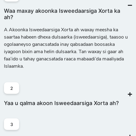
Waa maxay akoonka Isweedaarsiga Xorta ka
ah?
A
Akoonka Isweedaarsiga Xorta ah
waxay meesha ka
saartaa habeen dhexa dulsaarka (isweedaarsiga), taasoo u
ogolaaneyso ganacsatada inay qabsadaan boosaska
iyagoon bixin ama helin dulsaarka. Tan waxay si gaar ah
faa’ido u tahay ganacsatada raaca mabaadi’da maaliyada
Islaamka.
2
Yaa u qalma akoon Isweedaarsiga Xorta ah?
3