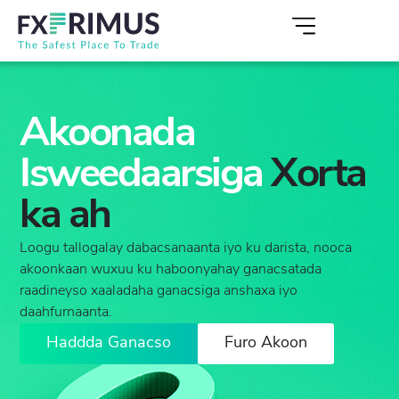
Akoonada
Isweedaarsiga
Xorta
ka ah
Loogu tallogalay dabacsanaanta iyo ku darista, nooca
akoonkaan wuxuu ku haboonyahay ganacsatada
raadineyso xaaladaha ganacsiga anshaxa iyo
daahfurnaanta.
Haddda Ganacso
Furo Akoon