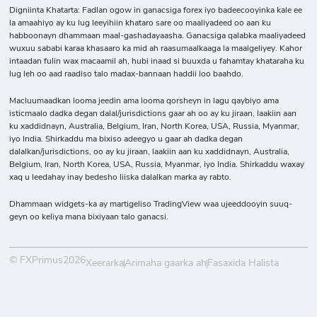
Digniinta Khatarta: Fadlan ogow in ganacsiga forex iyo badeecooyinka kale ee
la amaahiyo ay ku lug leeyihiin khataro sare oo maaliyadeed oo aan ku
habboonayn dhammaan maal-gashadayaasha. Ganacsiga qalabka maaliyadeed
wuxuu sababi karaa khasaaro ka mid ah raasumaalkaaga la maalgeliyey. Kahor
intaadan fulin wax macaamil ah, hubi inaad si buuxda u fahamtay khataraha ku
lug leh oo aad raadiso talo madax-bannaan haddii loo baahdo.
Macluumaadkan looma jeedin ama looma qorsheyn in lagu qaybiyo ama
isticmaalo dadka degan dalal/jurisdictions gaar ah oo ay ku jiraan, laakiin aan
ku xaddidnayn, Australia, Belgium, Iran, North Korea, USA, Russia, Myanmar,
iyo India. Shirkaddu ma bixiso adeegyo u gaar ah dadka degan
dalalkan/jurisdictions, oo ay ku jiraan, laakiin aan ku xaddidnayn, Australia,
Belgium, Iran, North Korea, USA, Russia, Myanmar, iyo India. Shirkaddu waxay
xaq u leedahay inay bedesho liiska dalalkan marka ay rabto.
Dhammaan widgets-ka ay martigeliso TradingView waa ujeeddooyin suuq-
geyn oo keliya mana bixiyaan talo ganacsi.
© FXPrimus2026
Xeerarka
Arimaha gaarka ah
Fasaxida Halista