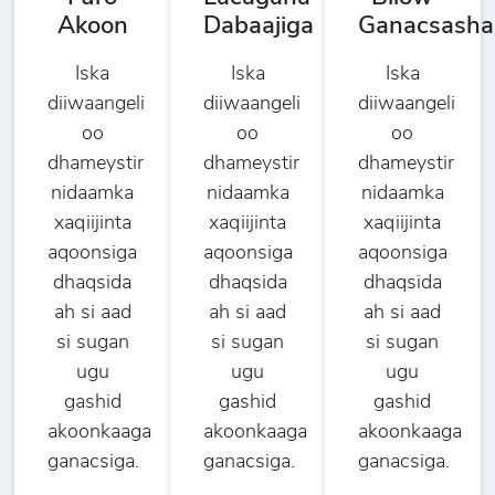
Akoon
Dabaajiga
Ganacsasha
Iska
Iska
Iska
diiwaangeli
diiwaangeli
diiwaangeli
oo
oo
oo
dhameystir
dhameystir
dhameystir
nidaamka
nidaamka
nidaamka
xaqiijinta
xaqiijinta
xaqiijinta
aqoonsiga
aqoonsiga
aqoonsiga
dhaqsida
dhaqsida
dhaqsida
ah si aad
ah si aad
ah si aad
si sugan
si sugan
si sugan
ugu
ugu
ugu
gashid
gashid
gashid
akoonkaaga
akoonkaaga
akoonkaaga
ganacsiga.
ganacsiga.
ganacsiga.