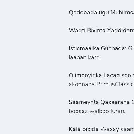
Qodobada ugu Muhiimsa
Waqti Bixinta Xaddidan
Isticmaalka Gunnada:
Gu
laaban karo.
Qiimooyinka Lacag soo 
akoonada PrimusClassic
Saameynta Qasaaraha 
boosas walboo furan.
Kala bixida
Waxay saame