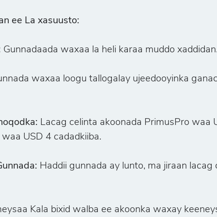
n ee La xasuusto:
:
Gunnadaada waxaa la heli karaa muddo xaddidan
nnada waxaa loogu tallogalay ujeedooyinka ganac
noqodka:
Lacag celinta akoonada PrimusPro waa U
 waa USD 4 cadadkiiba.
Gunnada:
Haddii gunnada ay lunto, ma jiraan lacag c
ysaa Kala bixid walba ee akoonka waxay keeneys