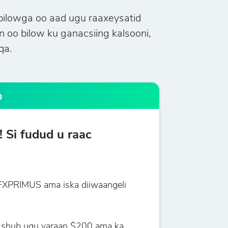
bilowga oo aad ugu raaxeysatid
oo bilow ku ganacsiing kalsooni,
qa.
o
 Si fudud u raac
FXPRIMUS ama iska diiwaangeli
shub ugu yaraan $200 ama ka