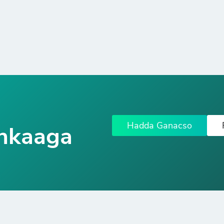
Hadda Ganacso
nkaaga