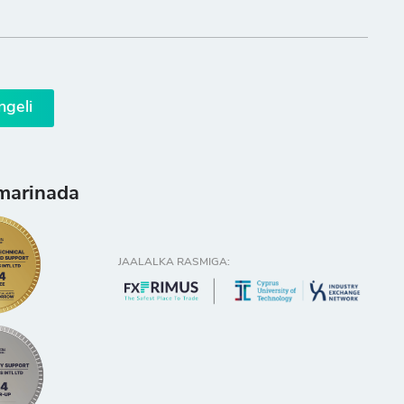
ngeli
marinada
JAALALKA RASMIGA: