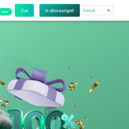
Gal
Is diiwaangeli
Somali