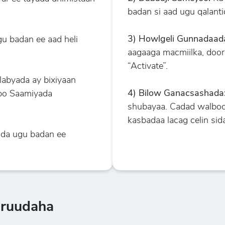
badan si aad ugu qalanti
3) Howlgeli Gunnadaad
 badan ee aad heli
aagaaga macmiilka, doo
“Activate”.
abyada ay bixiyaan
4) Bilow Ganacsashada
bo Saamiyada
shubayaa. Cadad walboo 
kasbadaa lacag celin si
da ugu badan ee
aruudaha