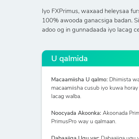
Iyo FXPrimus, waxaad heleysaa fur
100% awooda ganacsiga badan. Si b
adoo og in gunnadaada iyo lacag ce
U qalmida
Macaamiisha U qalmo:
Dhimista wax
macaamiisha cusub iyo kuwa horay u
lacag walba.
Noocyada Akoonka:
Akoonada Prim
PrimusPro way u qalmaan.
Dabaajiga Ugu yar:
Dabaajiga ugu y