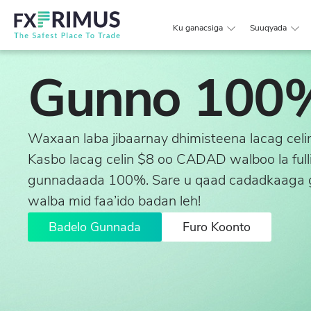
Ku ganacsiga
Suuqyada
Gunno 100
Waxaan laba jibaarnay dhimisteena lacag celint
Kasbo lacag celin $8 oo CADAD walboo la ful
gunnadaada 100%. Sare u qaad cadadkaaga g
walba mid faa’ido badan leh!
Badelo Gunnada
Furo Koonto