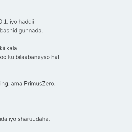
, iyo haddii
bashid gunnada.
ii kala
o ku bilaabaneyso hal
ing, ama PrimusZero.
ida iyo sharuudaha.