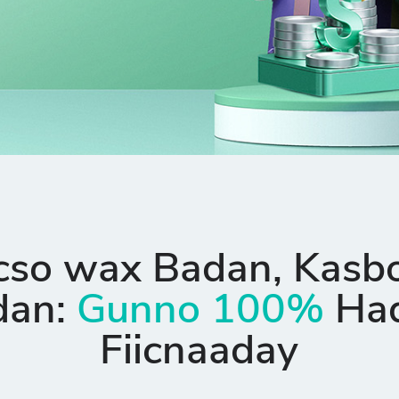
cso wax Badan, Kasb
dan:
Gunno 100%
Ha
Fiicnaaday