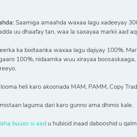
ahda:
Saamiga amaahda waxaa lagu xadeeyay 300:1
da uu dhaafay tan, waa la saxayaa markii aad aq
erka ka bixitaanka waxaa lagu dajiyay 100%. Mark
aro 100%, nidaamka wuu xirayaa boosaskaaga, o
reeyo.
 looma heli karo akoonada MAM, PAMM, Copy Trad
mistaan laguma dari karo gunno ama dhimis kale.
aha buuxo si aad
u hubisid inaad dabooshid u qalm