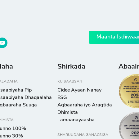
Maanta Isdiiwaa
llaha
Shirkada
Abaal
ALADAHA
KU SAABSAN
isaabiyaha Pip
Cidee Ayaan Nahay
isaabiyaha Dhaqaalaha
ESG
qbaaraha Suuqa
Aqbaaraha iyo Aragtida
Dhimista
Lamaanayaasha
HIMISTA
unno 100%
SHARUUDAHA GANACSIGA
unno 30%