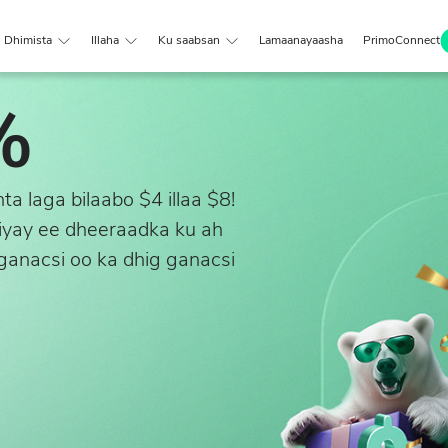
Dhimista
Illaha
Ku saabsan
Lamaanayaasha
PrimoConnect
%
a laga bilaabo $4 illaa $8!
liyay ee dheeraadka ku ah
anacsi oo ka dhig ganacsi