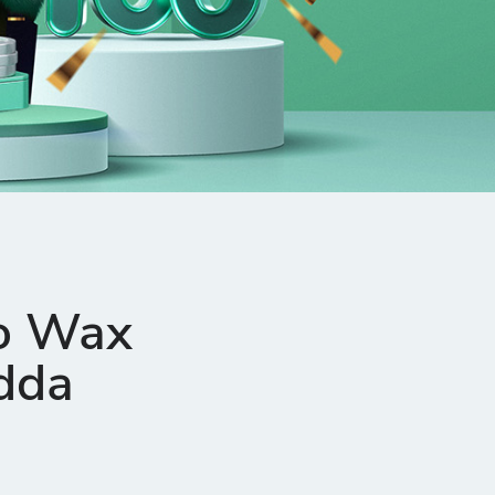
o Wax
dda