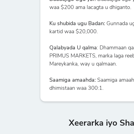
waa $200 ama lacagta u dhiganto.
Ku shubida ugu Badan:
Gunnada ugu
kartid waa $20,000.
Qalabyada U qalma
: Dhammaan qal
PRIMUS MARKETS, marka laga ree
Mareykanka, way u qalmaan.
Saamiga amaahda:
Saamiga amaah
dhimistaan waa 300:1.
Xeerarka iyo Sh