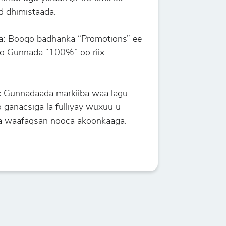
d dhimistaada.
a:
Booqo badhanka “Promotions” ee
ro Gunnada “100%” oo riix
:
Gunnadaada markiiba waa lagu
ganacsiga la fulliyay wuxuu u
da waafaqsan nooca akoonkaaga.