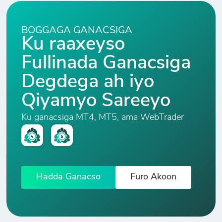
AUD/JPY
Doolarka
3
28
0
BOGGAGA GANACSIGA
Awstareeliya
Ku raaxeyso
iyo Yenta
Jabaan
Fullinada Ganacsiga
Degdega ah iyo
AUD/NZD
Qiyamyo Sareeyo
Doolarka
5
36
0
Awstareeliya
Ku ganacsiga MT4, MT5, ama WebTrader
iyo Doolarka
Niyuu Zilaandh
AUD/USD
Hadda Ganacso
Furo Akoon
Doolarka
5
21
0
Awstareeliya
iyo Doolarka
Mareykanka