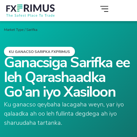
Market Type
/
Sarifka
KU GANACSO SARIFKA FXPRIMUS
Ganacsiga Sarifka ee
leh Qarashaadka
Go'an iyo Xasiloon
Ku ganacso qeybaha lacagaha weyn, yar iyo
qalaadka ah oo leh fullinta degdega ah iyo
sharuudaha tartanka.