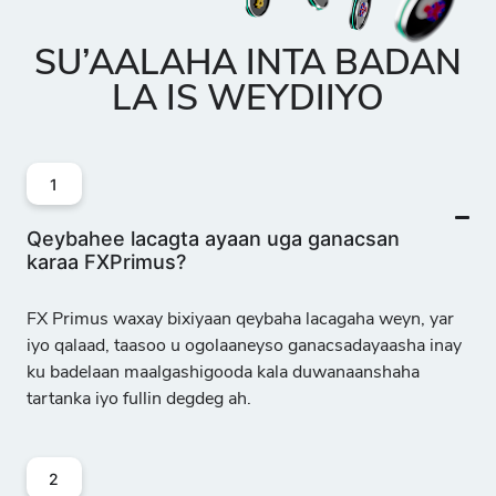
EUR/NZD
5
48
0
Yuuro iyo
SU’AALAHA INTA BADAN
Niyuu Zilaandh
LA IS WEYDIIYO
EUR/PLN
Yuuro iyo
1
5
159
0
Lacagta
Boolishka
Qeybahee lacagta ayaan uga ganacsan
karaa FXPrimus?
EUR/TRY
FX Primus waxay bixiyaan qeybaha lacagaha weyn, yar
5
790
0
Yuuro iyo
iyo qalaad, taasoo u ogolaaneyso ganacsadayaasha inay
Liirada Turkiga
ku badelaan maalgashigooda kala duwanaanshaha
tartanka iyo fullin degdeg ah.
EUR/USD
Yuuro iyo
5
9
0
2
Doolarka