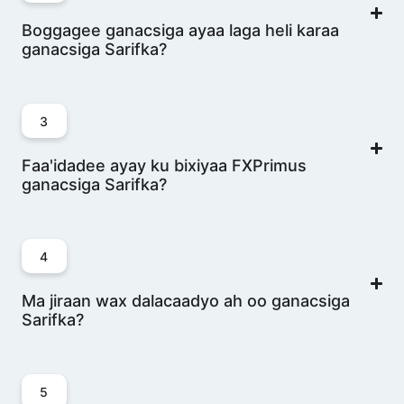
Mareykanka
Boggagee ganacsiga ayaa laga heli karaa
ganacsiga Sarifka?
EUR/ZAR
Yuuro iyo
5
1378
0
Randhiga Sood
3
Afrikaan
Faa'idadee ayay ku bixiyaa FXPrimus
ganacsiga Sarifka?
GBP/AUD
Boonka
5
36
0
Ingiriiska iyo
4
Doolarka
Awstareeliya
Ma jiraan wax dalacaadyo ah oo ganacsiga
Sarifka?
GBP/CAD
Boonka
5
36
0
Ingiriiska iyo
5
Doolarka