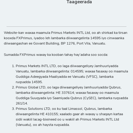
Taageerada
Sood Afrikaan
Website-kan waxaa maamula Primus Markets INTL Ltd, oo ah shirkad ka tirsan
kooxda FXPrimus, iyadoo leh lambarka diiwaangelinta 14595 iyo cinwaanka
diiwaangashan ee Govant Building, BP 1276, Port Vila, Vanuatu.
Sumadda FXPrimus waxay ka kooban tahay hay’adaha soo socda:
Primus Markets INTL LTD, oo laga diiwaangeliyey Jamhuuriyadda
Vanuatu, lambarka diiwaangelinta: 014595; waxaa fasaxay oo maamula
Guddiga Adeegyada Maaliyadda ee Vanuatu (VFSC), lambarka
ruqsadda 14595.
Primus Global LTD, oo laga diiwaangeliyey Jamhuuriyadda Qubrus,
lambarka diiwaangelinta: HE 337614; waxaa fasaxay oo maamula
Guddiga Suuqyada iyo Saamiyada Qubrus (CySEC), lambarka ruqsadda
261/14.
Primus Solutions LTD, oo ku taal Limassol, Qubrus, lambarka
diiwaangelinta HE 410155; xaalado gaar ah waxay u shaqayn kartaa
sidii wakiil lacag-bixineed oo u wakiil ah Primus Markets INTL Ltd
(Vanuatu), oo ah haysta ruqsadda.