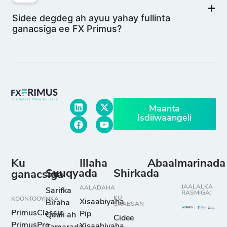
Keneda
Sidee degdeg ah ayuu yahay fullinta
ganacsiga ee FX Primus?
GBP/CHF
Boonka
5
26
0
Ingiriiska iyo
Swiss Franc
Maanta
GBP/JPY
Isdiiwaangeli
Boonka
3
36
0
Ingiriiska iyo
Yeenta Jabaan
Ku
Illaha
Abaalmarinada
Suuqyada
Shirkada
ganacsiga
GBP/NZD
JAALALKA
AALADAHA
Sarifka
RASMIGA:
Boonka
KU
5
48
0
KOONTOOYINKA
Xisaabiyaha
Biraha
SAABSAN
Ingiriiska iyo
PrimusClassic
Pip
Qaali ah
Cidee
Niyuu Zilaandh
PrimusPro
Xisaabiyaha