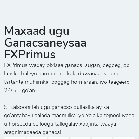
CAD/CHF
Doolarka
5
24
0
Maxaad ugu
Kenada iyo
Swiss Franc
Ganacsaneysaa
FXPrimus
CAD/JPY
Doolarka
FXPrimus waxay bixisaa ganacsi sugan, degdeg, oo
3
28
0
Kenediyaanka
la isku haleyn karo oo leh kala duwanaanshaha
iyo Yeenta
tartanta muhiimka, boggag hormarsan, iyo taageero
Jabaan
24/5 u go’an.
CHF/JPY
Si kalsooni leh ugu ganacso dullaalka ay ka
3
36
0
Swiss Franc iyo
go’antahay ilaalada macmiilka iyo xalalka tejnooljiyada
Yeenta Jabaan
u horseeda ee loogu tallogalay xoojinta waaya
aragnimadaada ganacsi.