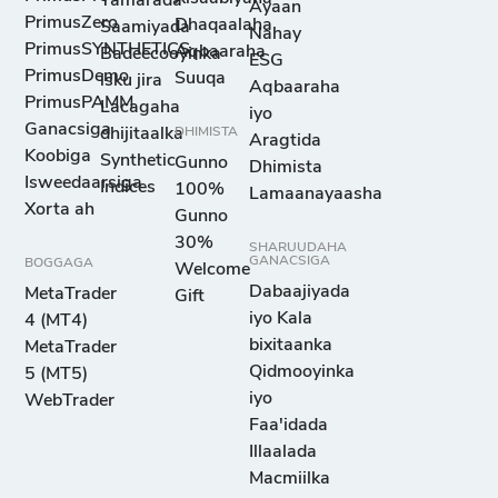
Tamarada
Ayaan
PrimusZero
Dhaqaalaha
Saamiyada
Nahay
PrimusSYNTHETICS
Aqbaaraha
GBP/USD
Badeecooyinka
ESG
PrimusDemo
Suuqa
isku jira
Boonka
Aqbaaraha
PrimusPAMM
5
15
0
Lacagaha
Ingiriiska iyo
iyo
Ganacsiga
dhijitaalka
DHIMISTA
Doolarka
Aragtida
Koobiga
Synthetic
Gunno
Mareykanka
Dhimista
Isweedaarsiga
Indices
100%
Lamaanayaasha
Xorta ah
Gunno
USD/JPY
30%
SHARUUDAHA
Doolarka
GANACSIGA
BOGGAGA
Welcome
3
22
0
Mareykanka
Dabaajiyada
MetaTrader
Gift
iyo Yeenta
iyo Kala
4 (MT4)
Jabaan
bixitaanka
MetaTrader
Qidmooyinka
5 (MT5)
iyo
WebTrader
USD/ZAR
Faa'idada
Doolarka
Illaalada
5
1160
0
Mareykanka
Macmiilka
iyo Randhiga