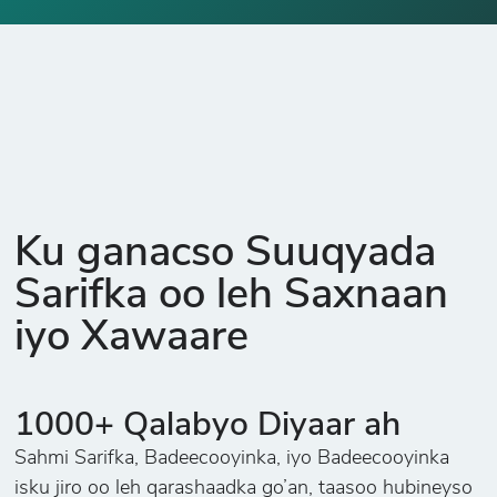
Ku ganacso Suuqyada
Sarifka oo leh Saxnaan
iyo Xawaare
1000+ Qalabyo Diyaar ah
Sahmi Sarifka, Badeecooyinka, iyo Badeecooyinka
isku jiro oo leh qarashaadka go’an, taasoo hubineyso