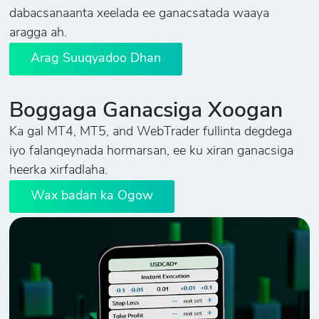
dabacsanaanta xeelada ee ganacsatada waaya
aragga ah.
Arag Suuqyadoo Dhan
Boggaga Ganacsiga Xoogan
Ka gal MT4, MT5, and WebTrader fullinta degdega
iyo falanqeynada hormarsan, ee ku xiran ganacsiga
heerka xirfadlaha.
Wax badan ka Ogow