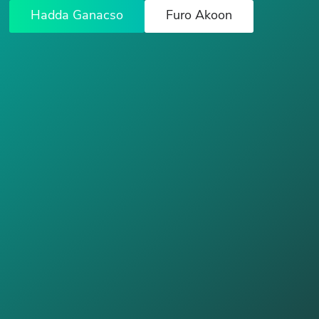
Hadda Ganacso
Furo Akoon