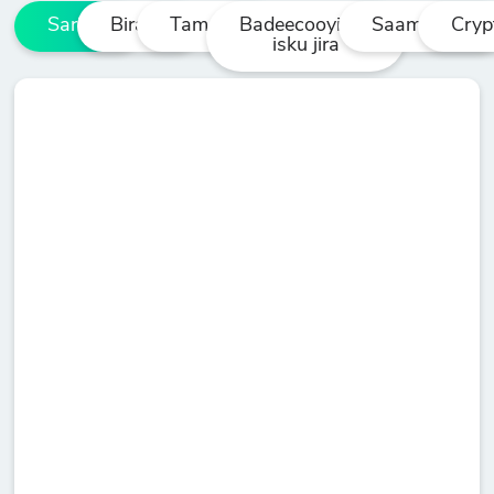
Sarifka
Biraha
Tamarta
Badeecooyinka
Saamiyada
Cryp
isku jira