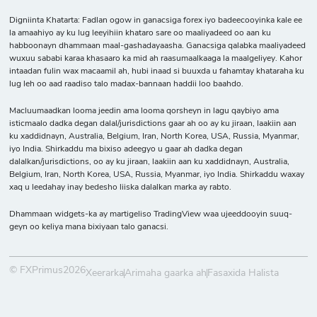
Digniinta Khatarta: Fadlan ogow in ganacsiga forex iyo badeecooyinka kale ee
la amaahiyo ay ku lug leeyihiin khataro sare oo maaliyadeed oo aan ku
habboonayn dhammaan maal-gashadayaasha. Ganacsiga qalabka maaliyadeed
wuxuu sababi karaa khasaaro ka mid ah raasumaalkaaga la maalgeliyey. Kahor
intaadan fulin wax macaamil ah, hubi inaad si buuxda u fahamtay khataraha ku
lug leh oo aad raadiso talo madax-bannaan haddii loo baahdo.
Macluumaadkan looma jeedin ama looma qorsheyn in lagu qaybiyo ama
isticmaalo dadka degan dalal/jurisdictions gaar ah oo ay ku jiraan, laakiin aan
ku xaddidnayn, Australia, Belgium, Iran, North Korea, USA, Russia, Myanmar,
iyo India. Shirkaddu ma bixiso adeegyo u gaar ah dadka degan
dalalkan/jurisdictions, oo ay ku jiraan, laakiin aan ku xaddidnayn, Australia,
Belgium, Iran, North Korea, USA, Russia, Myanmar, iyo India. Shirkaddu waxay
xaq u leedahay inay bedesho liiska dalalkan marka ay rabto.
Dhammaan widgets-ka ay martigeliso TradingView waa ujeeddooyin suuq-
geyn oo keliya mana bixiyaan talo ganacsi.
© FXPrimus2026
Xeerarka
Arimaha gaarka ah
Fasaxida Halista