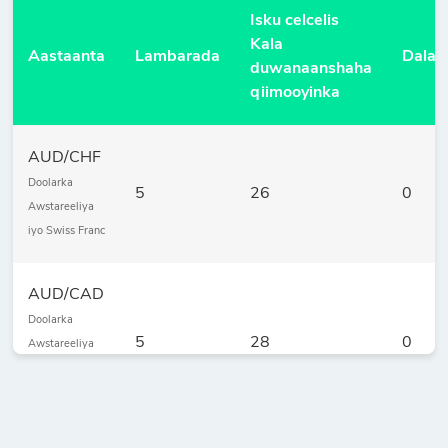
Isku celcelis
Kala
Aastaanta
Lambarada
Dalac
duwanaanshaha
qiimooyinka
AUD/CHF
Doolarka
5
26
0
Awstareeliya
iyo Swiss Franc
AUD/CAD
Doolarka
5
28
0
Awstareeliya
iyo Doolarka
Kaneediyaanka