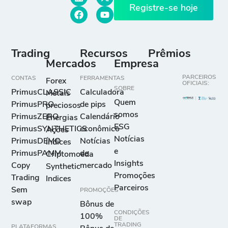
Registre-se hoje
Trading
Recursos
Prêmios
Mercados
Empresa
PARCEIROS
CONTAS
FERRAMENTAS
Forex
OFICIAIS:
SOBRE
PrimusCLASSIC
Calculadora
Metais
Quem
PrimusPRO
de pips
preciosos
somos
PrimusZERO
Calendário
Energias
ESG
PrimusSYNTHETICS
econômico
Ações
Notícias
PrimusDEMO
Notícias
Índices
e
PrimusPAMM
de
Criptomoeda
Insights
Copy
mercado
Synthetic
Promoções
Trading
Indices
Parceiros
Sem
PROMOÇÕES
swap
Bônus de
CONDIÇÕES
100%
DE
TRADING
PLATAFORMAS