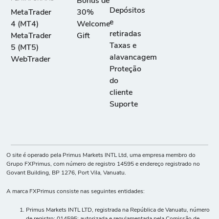
Bônus de
Depósitos
MetaTrader
30%
e
4 (MT4)
Welcome
retiradas
MetaTrader
Gift
Taxas e
5 (MT5)
alavancagem
WebTrader
Proteção
do
cliente
Suporte
O site é operado pela Primus Markets INTL Ltd, uma empresa membro do
Grupo FXPrimus, com número de registro 14595 e endereço registrado no
Govant Building, BP 1276, Port Vila, Vanuatu.
A marca FXPrimus consiste nas seguintes entidades:
Primus Markets INTL LTD, registrada na República de Vanuatu, número
de registro: 014595; autorizada e regulamentada pela Comissão de