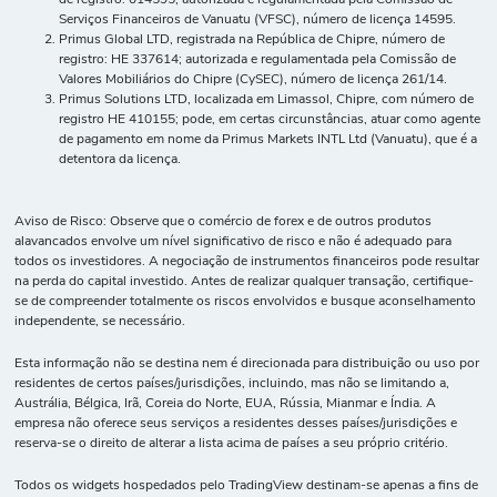
Serviços Financeiros de Vanuatu (VFSC), número de licença 14595.
Primus Global LTD, registrada na República de Chipre, número de
registro: HE 337614; autorizada e regulamentada pela Comissão de
Valores Mobiliários do Chipre (CySEC), número de licença 261/14.
Primus Solutions LTD, localizada em Limassol, Chipre, com número de
registro HE 410155; pode, em certas circunstâncias, atuar como agente
de pagamento em nome da Primus Markets INTL Ltd (Vanuatu), que é a
detentora da licença.
Aviso de Risco: Observe que o comércio de forex e de outros produtos
alavancados envolve um nível significativo de risco e não é adequado para
todos os investidores. A negociação de instrumentos financeiros pode resultar
na perda do capital investido. Antes de realizar qualquer transação, certifique-
se de compreender totalmente os riscos envolvidos e busque aconselhamento
independente, se necessário.
Esta informação não se destina nem é direcionada para distribuição ou uso por
residentes de certos países/jurisdições, incluindo, mas não se limitando a,
Austrália, Bélgica, Irã, Coreia do Norte, EUA, Rússia, Mianmar e Índia. A
empresa não oferece seus serviços a residentes desses países/jurisdições e
reserva-se o direito de alterar a lista acima de países a seu próprio critério.
Todos os widgets hospedados pelo TradingView destinam-se apenas a fins de