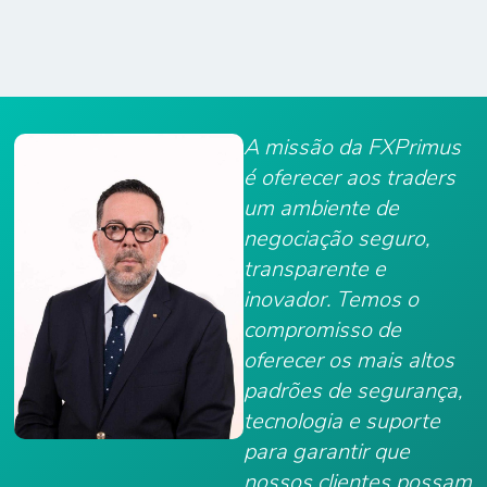
A missão da FXPrimus
é oferecer aos traders
um ambiente de
negociação seguro,
transparente e
inovador. Temos o
compromisso de
oferecer os mais altos
padrões de segurança,
tecnologia e suporte
para garantir que
nossos clientes possam