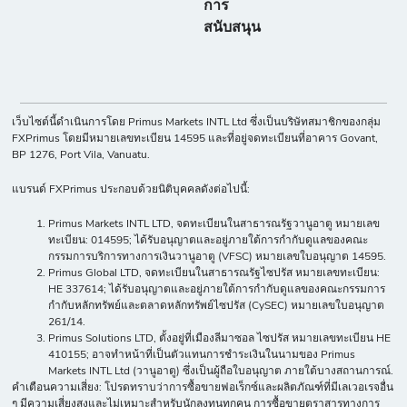
การ
สนับสนุน
เว็บไซต์นี้ดำเนินการโดย Primus Markets INTL Ltd ซึ่งเป็นบริษัทสมาชิกของกลุ่ม
FXPrimus โดยมีหมายเลขทะเบียน 14595 และที่อยู่จดทะเบียนที่อาคาร Govant,
BP 1276, Port Vila, Vanuatu.
แบรนด์ FXPrimus ประกอบด้วยนิติบุคคลดังต่อไปนี้:
Primus Markets INTL LTD, จดทะเบียนในสาธารณรัฐวานูอาตู หมายเลข
ทะเบียน: 014595; ได้รับอนุญาตและอยู่ภายใต้การกำกับดูแลของคณะ
กรรมการบริการทางการเงินวานูอาตู (VFSC) หมายเลขใบอนุญาต 14595.
Primus Global LTD, จดทะเบียนในสาธารณรัฐไซปรัส หมายเลขทะเบียน:
HE 337614; ได้รับอนุญาตและอยู่ภายใต้การกำกับดูแลของคณะกรรมการ
กำกับหลักทรัพย์และตลาดหลักทรัพย์ไซปรัส (CySEC) หมายเลขใบอนุญาต
261/14.
Primus Solutions LTD, ตั้งอยู่ที่เมืองลีมาซอล ไซปรัส หมายเลขทะเบียน HE
410155; อาจทำหน้าที่เป็นตัวแทนการชำระเงินในนามของ Primus
Markets INTL Ltd (วานูอาตู) ซึ่งเป็นผู้ถือใบอนุญาต ภายใต้บางสถานการณ์.
คำเตือนความเสี่ยง: โปรดทราบว่าการซื้อขายฟอเร็กซ์และผลิตภัณฑ์ที่มีเลเวอเรจอื่น
ๆ มีความเสี่ยงสูงและไม่เหมาะสำหรับนักลงทุนทุกคน การซื้อขายตราสารทางการ