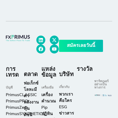
สมัครเลยวันนี้
การ
แหล่ง
รางวัล
ตลาด
บริษัท
เทรด
ข้อมูล
พาร์ทเนอร์
ฟอเร็กซ์
อย่างเป็น
เกี่ยวกับ
บัญชี
เครื่องมือ
ทางการ:
โลหะมี
พวกเรา
PrimusCLASSIC
เครื่อง
ค่า
คือใคร
PrimusPRO
คำนวณ
พลังงาน
ESG
PrimusZero
Pip
หุ้น
ข่าวสาร
PrimusSYNTHETICS
ปฏิทิน
ดัชนี