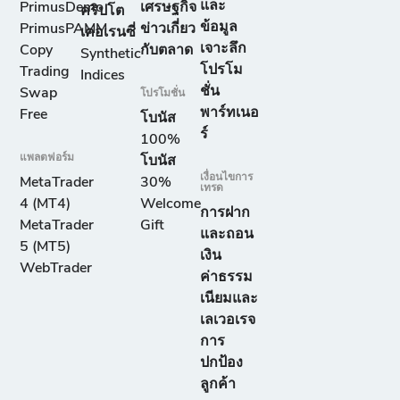
และ
PrimusDemo
เศรษฐกิจ
คริปโต
ข้อมูล
PrimusPAMM
ข่าวเกี่ยว
เคอเรนซี่
เจาะลึก
Copy
กับตลาด
Synthetic
โปรโม
Trading
Indices
ชั่น
Swap
โปรโมชั่น
พาร์ทเนอ
Free
โบนัส
ร์
100%
แพลตฟอร์ม
โบนัส
เงื่อนไขการ
MetaTrader
30%
เทรด
4 (MT4)
Welcome
การฝาก
MetaTrader
Gift
และถอน
5 (MT5)
เงิน
WebTrader
ค่าธรรม
เนียมและ
เลเวอเรจ
การ
ปกป้อง
ลูกค้า