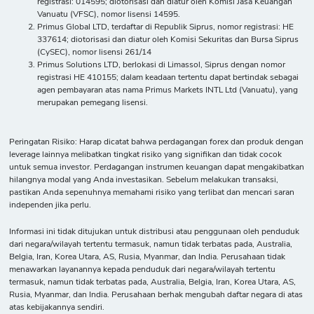
registrasi: 014595; diotorisasi dan diatur oleh Komisi Jasa Keuangan
Vanuatu (VFSC), nomor lisensi 14595.
Primus Global LTD, terdaftar di Republik Siprus, nomor registrasi: HE
337614; diotorisasi dan diatur oleh Komisi Sekuritas dan Bursa Siprus
(CySEC), nomor lisensi 261/14
Primus Solutions LTD, berlokasi di Limassol, Siprus dengan nomor
registrasi HE 410155; dalam keadaan tertentu dapat bertindak sebagai
agen pembayaran atas nama Primus Markets INTL Ltd (Vanuatu), yang
merupakan pemegang lisensi.
Peringatan Risiko: Harap dicatat bahwa perdagangan forex dan produk dengan
leverage lainnya melibatkan tingkat risiko yang signifikan dan tidak cocok
untuk semua investor. Perdagangan instrumen keuangan dapat mengakibatkan
hilangnya modal yang Anda investasikan. Sebelum melakukan transaksi,
pastikan Anda sepenuhnya memahami risiko yang terlibat dan mencari saran
independen jika perlu.
Informasi ini tidak ditujukan untuk distribusi atau penggunaan oleh penduduk
dari negara/wilayah tertentu termasuk, namun tidak terbatas pada, Australia,
Belgia, Iran, Korea Utara, AS, Rusia, Myanmar, dan India. Perusahaan tidak
menawarkan layanannya kepada penduduk dari negara/wilayah tertentu
termasuk, namun tidak terbatas pada, Australia, Belgia, Iran, Korea Utara, AS,
Rusia, Myanmar, dan India. Perusahaan berhak mengubah daftar negara di atas
atas kebijakannya sendiri.