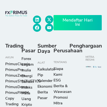
Mendaftar Hari
Ini
Trading
Sumber
Penghargaan
Pasar
Perusahaan
Daya
MITRA
AKUN
Forex
RESMI:
TENTANG
ALAT
PrimusClassic
Logam
Siapa
Kalkulator
PrimusPro
mulia
Kami
Pip
PrimusZero
Energi
ESG
Kalender
PrimusSYNTHETICS
Saham
Berita &
Ekonomi
PrimusDemo
Indeks
Wawasan
Berita
PrimusPAMM
Mata
Promosi
Pasar
Copy
Uang
Mitra
Trading
Kripto