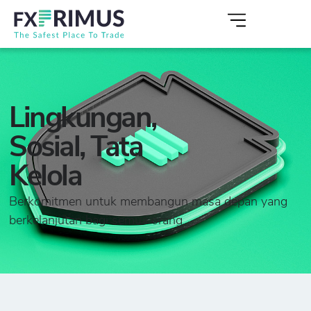
Lingkungan,
Sosial, Tata
Kelola
Berkomitmen untuk membangun masa depan yang
berkelanjutan bagi semua orang.