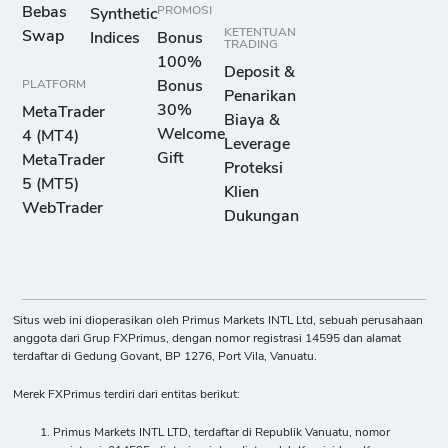
Bebas
PROMOSI
Synthetic
KETENTUAN
Swap
Indices
Bonus
TRADING
100%
Deposit &
PLATFORM
Bonus
Penarikan
30%
MetaTrader
Biaya &
Welcome
4 (MT4)
Leverage
Gift
MetaTrader
Proteksi
5 (MT5)
Klien
WebTrader
Dukungan
Situs web ini dioperasikan oleh Primus Markets INTL Ltd, sebuah perusahaan
anggota dari Grup FXPrimus, dengan nomor registrasi 14595 dan alamat
terdaftar di Gedung Govant, BP 1276, Port Vila, Vanuatu.
Merek FXPrimus terdiri dari entitas berikut:
Primus Markets INTL LTD, terdaftar di Republik Vanuatu, nomor