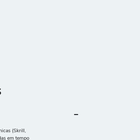
s
icas (Skrill,
adas em tempo