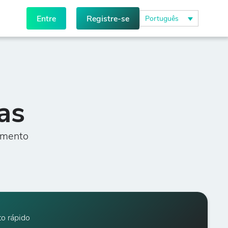
Entre
Registre-se
Português
as
amento
o rápido