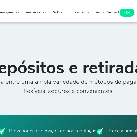
omoções
Recursos
Sobre
Parceiros
PrimoConnect
epósitos e retirad
ha entre uma ampla variedade de métodos de pag
flexíveis, seguros e convenientes.
Provedores de serviços de boa reputação
Processament