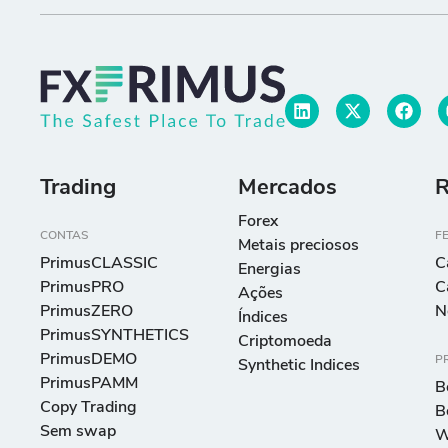
Trading
Mercados
R
Forex
CONTAS
F
Metais preciosos
PrimusCLASSIC
C
Energias
PrimusPRO
C
Ações
PrimusZERO
N
Índices
PrimusSYNTHETICS
Criptomoeda
PrimusDEMO
P
Synthetic Indices
PrimusPAMM
B
Copy Trading
B
Sem swap
W