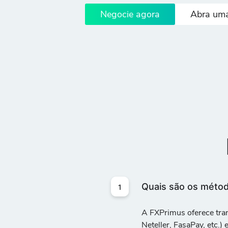
Negocie agora
Abra uma
Quais são os métod
1
A FXPrimus oferece
tran
Neteller, FasaPay, etc.)