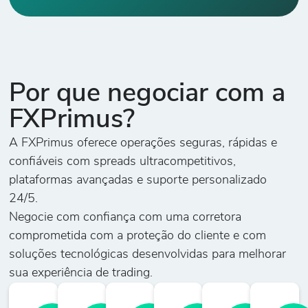
Dólar
5
24
0
-
Canadense x
Franco Suíço
CAD/JPY
Por que negociar com a
Dólar
3
28
0
-
FXPrimus?
Canadense x
Iene Japonês
A FXPrimus oferece operações seguras, rápidas e
confiáveis com spreads ultracompetitivos,
plataformas avançadas e suporte personalizado
CHF/JPY
3
36
0
-
24/5.
Franco Suíço x
Iene Japonês
Negocie com confiança com uma corretora
comprometida com a proteção do cliente e com
soluções tecnológicas desenvolvidas para melhorar
EUR/AUD
sua experiência de trading.
5
33
0
-
Euro x Dólar
Australiano