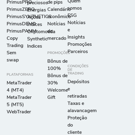
Quem
PrimusPRO
de pips
preciosos
USD/JPY
somos
PrimusZERO
Calendário
Energias
3
22
0
-
Dólar dos EUA
ESG
PrimusSYNTHETICS
econômico
Ações
x Iene Japonês
Notícias
PrimusDEMO
Notícias
Índices
e
PrimusPAMM
de
Criptomoeda
Insights
USD/ZAR
Copy
mercado
Synthetic
Promoções
Trading
Dólar dos EUA
Indices
5
1160
0
-
Parceiros
Sem
x Rand Sul-
PROMOÇÕES
swap
Africano
Bônus de
CONDIÇÕES
100%
DE
TRADING
PLATAFORMAS
Bônus de
Depósitos
MetaTrader
30%
e
4 (MT4)
Welcome
retiradas
MetaTrader
Gift
Taxas e
5 (MT5)
alavancagem
WebTrader
Proteção
do
cliente