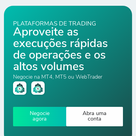
AUD/JPY
Dólar
3
28
0
-
Australiano x
PLATAFORMAS DE TRADING
Iene Japonês
Aproveite as
execuções rápidas
AUD/NZD
Dólar
de operações e os
5
36
0
-
Australiano x
altos volumes
Dólar
Neozelandês
Negocie na MT4, MT5 ou WebTrader
AUD/USD
Dólar
5
21
0
-
Australiano x
Negocie
Abra uma
Dólar dos EUA
agora
conta
CAD/CHF