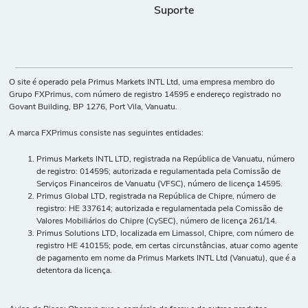
Suporte
O site é operado pela Primus Markets INTL Ltd, uma empresa membro do
Grupo FXPrimus, com número de registro 14595 e endereço registrado no
Govant Building, BP 1276, Port Vila, Vanuatu.
A marca FXPrimus consiste nas seguintes entidades:
Primus Markets INTL LTD, registrada na República de Vanuatu, número
de registro: 014595; autorizada e regulamentada pela Comissão de
Serviços Financeiros de Vanuatu (VFSC), número de licença 14595.
Primus Global LTD, registrada na República de Chipre, número de
registro: HE 337614; autorizada e regulamentada pela Comissão de
Valores Mobiliários do Chipre (CySEC), número de licença 261/14.
Primus Solutions LTD, localizada em Limassol, Chipre, com número de
registro HE 410155; pode, em certas circunstâncias, atuar como agente
de pagamento em nome da Primus Markets INTL Ltd (Vanuatu), que é a
detentora da licença.