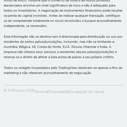
Aviso de Risco: Observe que o comércio de forex e de outros produtos
alavancados envolve um nível significativo de risco e não é adequado para
todos os investidores. A negociação de instrumentos financeiros pode resultar
na perda do capital investido. Antes de realizar qualquer transação, certifique-
se de compreender totalmente os riscos envolvidos e busque aconselhamento
independente, se necessário.
Esta informação não se destina nem é direcionada para distribuição ou uso por
residentes de certos países/jurisdições, incluindo, mas não se limitando a,
Austrália, Bélgica, Irã, Coreia do Norte, EUA, Rússia, Mianmar e Índia. A
empresa não oferece seus serviços a residentes desses países/jurisdições e
reserva-se o direito de alterar a lista acima de países a seu próprio critério.
Todos os widgets hospedados pelo TradingView destinam-se apenas a fins de
marketing e não oferecem aconselhamento de negociação.
© FXPrimus2026
Termos
Privacidade
Divulgação de riscos