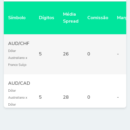
Média
Símbolo
Dígitos
Comissão
Marg
Spread
AUD/CHF
Dólar
5
26
0
-
Australiano x
Franco Suíço
AUD/CAD
Dólar
5
28
0
-
Australiano x
Dólar
Canadense