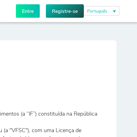
Entre
Registre-se
Português
mentos (a “IF”) constituída na República
u (a "VFSC"), com uma Licença de