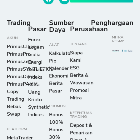
Trading
Sumber
Penghargaan
Pasar
Perusahaan
Daya
MITRA
AKUN
Forex
RESMI:
TENTANG
ALAT
PrimusClassic
Logam
Siapa
Kalkulator
PrimusPro
mulia
Kami
Pip
PrimusZero
Energi
ESG
Kalender
PrimusSYNTHETICS
Saham
Berita &
Ekonomi
PrimusDemo
Indeks
Wawasan
Berita
PrimusPAMM
Mata
Promosi
Pasar
Copy
Uang
Mitra
Trading
Kripto
Bebas
PROMOSI
Synthetic
KETENTUAN
Swap
Indices
Bonus
TRADING
100%
Deposit &
PLATFORM
Bonus
Penarikan
30%
MetaTrader