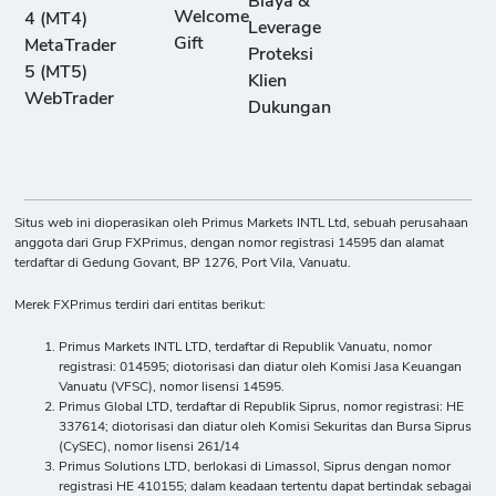
Biaya &
Welcome
4 (MT4)
Leverage
Gift
MetaTrader
Proteksi
5 (MT5)
Klien
WebTrader
Dukungan
Situs web ini dioperasikan oleh Primus Markets INTL Ltd, sebuah perusahaan
anggota dari Grup FXPrimus, dengan nomor registrasi 14595 dan alamat
terdaftar di Gedung Govant, BP 1276, Port Vila, Vanuatu.
Merek FXPrimus terdiri dari entitas berikut:
Primus Markets INTL LTD, terdaftar di Republik Vanuatu, nomor
registrasi: 014595; diotorisasi dan diatur oleh Komisi Jasa Keuangan
Vanuatu (VFSC), nomor lisensi 14595.
Primus Global LTD, terdaftar di Republik Siprus, nomor registrasi: HE
337614; diotorisasi dan diatur oleh Komisi Sekuritas dan Bursa Siprus
(CySEC), nomor lisensi 261/14
Primus Solutions LTD, berlokasi di Limassol, Siprus dengan nomor
registrasi HE 410155; dalam keadaan tertentu dapat bertindak sebagai