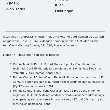
5 (MT5)
Klien
WebTrader
Dukungan
Situs web ini dioperasikan oleh Primus Markets INTL Ltd, sebuah perusahaan
anggota dari Grup FXPrimus, dengan nomor registrasi 14595 dan alamat
terdaftar di Gedung Govant, BP 1276, Port Vila, Vanuatu.
Merek FXPrimus terdiri dari entitas berikut:
Primus Markets INTL LTD, terdaftar di Republik Vanuatu, nomor
registrasi: 014595; diotorisasi dan diatur oleh Komisi Jasa Keuangan
Vanuatu (VFSC), nomor lisensi 14595.
Primus Global LTD, terdaftar di Republik Siprus, nomor registrasi: HE
337614; diotorisasi dan diatur oleh Komisi Sekuritas dan Bursa Siprus
(CySEC), nomor lisensi 261/14
Primus Solutions LTD, berlokasi di Limassol, Siprus dengan nomor
registrasi HE 410155; dalam keadaan tertentu dapat bertindak sebagai
agen pembayaran atas nama Primus Markets INTL Ltd (Vanuatu), yang
merupakan pemegang lisensi.