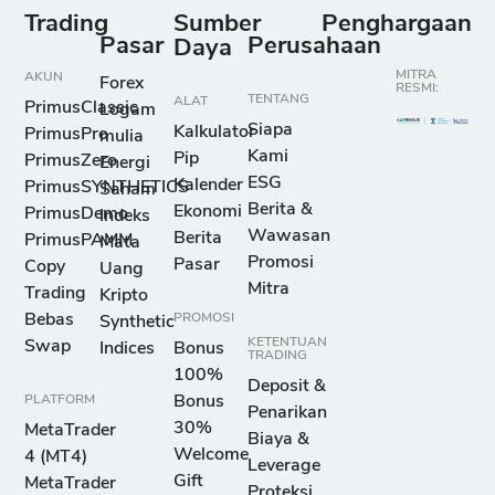
Trading
Sumber
Penghargaan
Pasar
Perusahaan
Daya
MITRA
AKUN
Forex
RESMI:
TENTANG
ALAT
PrimusClassic
Logam
Siapa
Kalkulator
PrimusPro
mulia
Kami
Pip
PrimusZero
Energi
ESG
Kalender
PrimusSYNTHETICS
Saham
Berita &
Ekonomi
PrimusDemo
Indeks
Wawasan
Berita
PrimusPAMM
Mata
Promosi
Pasar
Copy
Uang
Mitra
Trading
Kripto
Bebas
PROMOSI
Synthetic
KETENTUAN
Swap
Indices
Bonus
TRADING
100%
Deposit &
PLATFORM
Bonus
Penarikan
30%
MetaTrader
Biaya &
Welcome
4 (MT4)
Leverage
Gift
MetaTrader
Proteksi