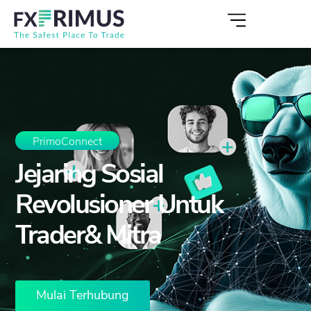
PrimoConnect
Jejaring Sosial
Revolusioner Untuk
Trader& Mitra
Mulai Terhubung