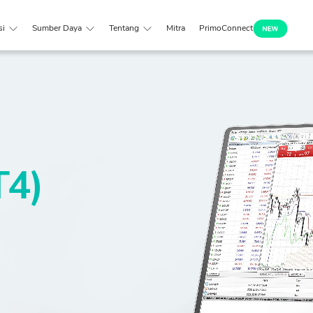
si
Sumber Daya
Tentang
Mitra
PrimoConnect
T4)