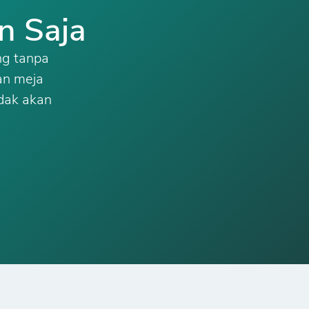
n Saja
ng tanpa
an meja
dak akan