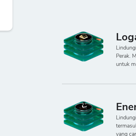
Log
Lindung
Perak. 
untuk me
Ene
Lindungi
termasu
yang ca