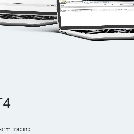
T4
form trading