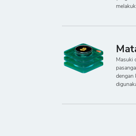
melakuka
Mat
Masuki d
pasanga
dengan 
digunak