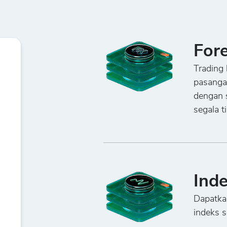
For
Trading 
pasanga
dengan 
segala t
Ind
Dapatka
indeks 