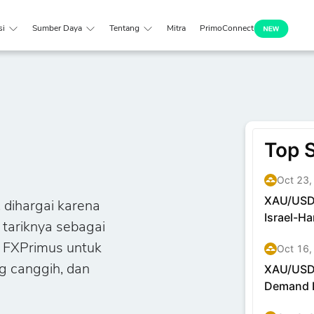
si
Sumber Daya
Tentang
Mitra
PrimoConnect
dihargai karena
 tariknya sebagai
 FXPrimus untuk
g canggih, dan