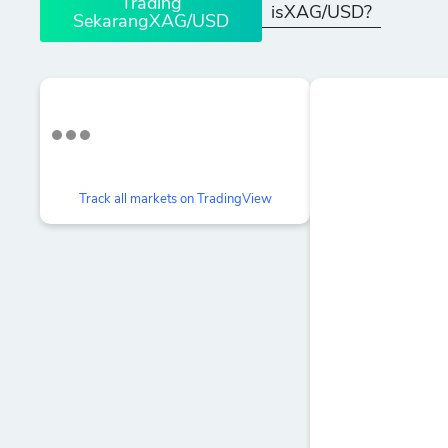
Trading
isXAG/USD?
SekarangXAG/USD
Track all markets on TradingView