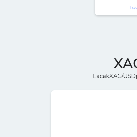
Trac
XAG
LacakXAG/USDpe