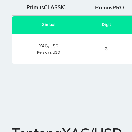
PrimusCLASSIC
PrimusPRO
Simbol
Digit
XAG/USD
3
Perak vs USD