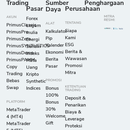
Trading
Sumber
Penghargaan
Pasar
Perusahaan
Daya
MITRA
AKUN
Forex
RESMI:
TENTANG
ALAT
PrimusClassic
Logam
Siapa
Kalkulator
PrimusPro
mulia
Kami
Pip
PrimusZero
Energi
ESG
Kalender
PrimusSYNTHETICS
Saham
Berita &
Ekonomi
PrimusDemo
Indeks
Wawasan
Berita
PrimusPAMM
Mata
Promosi
Pasar
Copy
Uang
Mitra
Trading
Kripto
Bebas
PROMOSI
Synthetic
KETENTUAN
Swap
Indices
Bonus
TRADING
100%
Deposit &
PLATFORM
Bonus
Penarikan
30%
MetaTrader
Biaya &
Welcome
4 (MT4)
Leverage
Gift
MetaTrader
Proteksi