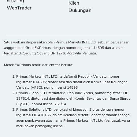
5 (MT5)
Klien
WebTrader
Dukungan
Situs web ini dioperasikan oleh Primus Markets INTL Ltd, sebuah perusahaan
anggota dari Grup FXPrimus, dengan nomor registrasi 14595 dan alamat
terdaftar di Gedung Govant, BP 1276, Port Vila, Vanuatu.
Merek FXPrimus terdiri dari entitas berikut:
Primus Markets INTL LTD, terdaftar di Republik Vanuatu, nomor
registrasi: 014595; diotorisasi dan diatur oleh Komisi Jasa Keuangan
Vanuatu (VFSC), nomor lisensi 14595.
Primus Global LTD, terdaftar di Republik Siprus, nomor registrasi: HE
337614; diotorisasi dan diatur oleh Komisi Sekuritas dan Bursa Siprus
(CySEC), nomor lisensi 261/14
Primus Solutions LTD, berlokasi di Limassol, Siprus dengan nomor
registrasi HE 410155; dalam keadaan tertentu dapat bertindak sebagai
agen pembayaran atas nama Primus Markets INTL Ltd (Vanuatu), yang
merupakan pemegang lisensi.