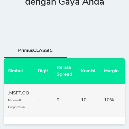
dengan Gaya Anda
PrimusCLASSIC
Rerata
Simbol
Digit
Komisi
Margin
Spread
.MSFT.OQ
-
9
10
10%
Microsoft
Corporation