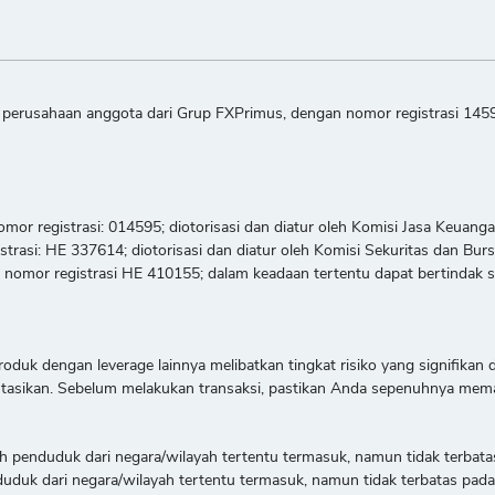
h perusahaan anggota dari Grup FXPrimus, dengan nomor registrasi 1459
omor registrasi: 014595; diotorisasi dan diatur oleh Komisi Jasa Keuan
istrasi: HE 337614; diotorisasi dan diatur oleh Komisi Sekuritas dan Bur
an nomor registrasi HE 410155; dalam keadaan tertentu dapat bertinda
oduk dengan leverage lainnya melibatkan tingkat risiko yang signifika
asikan. Sebelum melakukan transaksi, pastikan Anda sepenuhnya memaha
eh penduduk dari negara/wilayah tertentu termasuk, namun tidak terbatas 
uk dari negara/wilayah tertentu termasuk, namun tidak terbatas pada, A