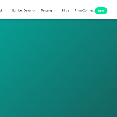
si
Sumber Daya
Tentang
Mitra
PrimoConnect