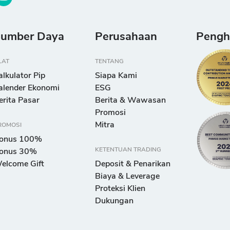
umber Daya
Perusahaan
Pengh
LAT
TENTANG
alkulator Pip
Siapa Kami
alender Ekonomi
ESG
erita Pasar
Berita & Wawasan
Promosi
Mitra
ROMOSI
onus 100%
KETENTUAN TRADING
onus 30%
elcome Gift
Deposit & Penarikan
Biaya & Leverage
Proteksi Klien
Dukungan