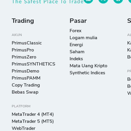
Trading
Pasar
S
Forex
AKUN
A
Logam mulia
PrimusClassic
K
Energi
PrimusPro
K
Saham
PrimusZero
B
Indeks
PrimusSYNTHETICS
Mata Uang Kripto
PrimusDemo
P
Synthetic Indices
PrimusPAMM
B
Copy Trading
B
Bebas Swap
W
PLATFORM
MetaTrader 4 (MT4)
MetaTrader 5 (MT5)
WebTrader