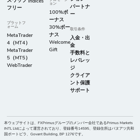
スワップ
Indices
ョン
パートナ
フリー
100%ボ
ー
ーナス
プラットフ
ォーム
30%ボー
取引条件
ナス
MetaTrader
入金・出
Welcome
4（MT4）
金
Gift
MetaTrader
手数料と
5（MT5）
レバレッ
WebTrader
ジ
クライア
ント保護
サポート
本ウェブサイトは、FXPrimusグループのメンバー会社であるPrimus Markets
INTL Ltdによって運営されており、登録番号14595、登録住所はバヌアツ共和
国ポートビラ、Govant Building, BP 1276です。