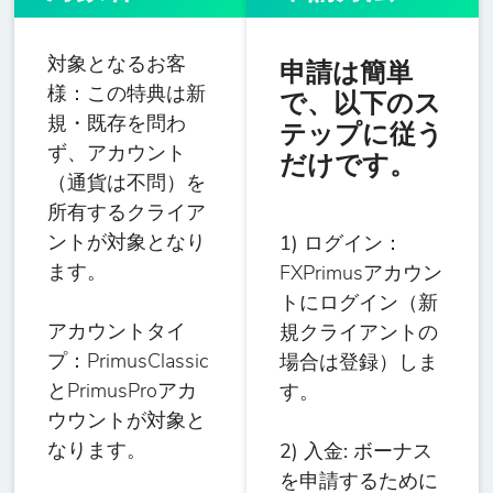
対象となるお客
申請は簡単
様：
この特典は新
で、以下のス
規・既存を問わ
テップに従う
ず、アカウント
だけです。
（通貨は不問）を
所有するクライア
ントが対象となり
1) ログイン：
ます。
FXPrimusアカウン
トにログイン（新
アカウントタイ
規クライアントの
プ：
PrimusClassic
場合は登録）しま
とPrimusProアカ
す。
ウウントが対象と
なります。
2) 入金:
ボーナス
を申請するために