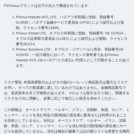
FXPrimusブランドは以下の法人で構成されています:
Primus Markets INTL LTD、バヌアツ共和国に登録、登録番号:
014595；バヌアツ金融サービス委員会 (VFSC) により認可および規
制、ライセンス番号14595。
Primus Global LTD、キプロス共和国に登録、登録番号: HE 337614；
キプロス証券取引委員会 (CySEC) により認可および規制、ライセンス
番号261/14。
Primus Solutions LTD、キプロス・リマソールに所在、登録番号HE
410155；一定の場合において、ライセンス保有者であるPrimus
Markets INTL Ltd (バヌアツ) の支払い代理人として行動することがあり
ます。
リスク警告: 外国為替取引およびその他のレバレッジ商品取引は重大なリスク
を伴い、すべての投資家に適しているわけではありません。金融商品取引で
は、投資資本を失う可能性があります。そのような取引を行う前に、関連する
リスクを十分に理解し、必要に応じて独立した助言を求めてください。
この情報は、オーストラリア、ベルギー、イラン、北朝鮮、米国、ロシア、ミ
ャンマー、インドを含む特定の国/地域の居住者に配布または利用されること
を目的としていません。当社は、オーストラリア、ベルギー、イラン、北朝
鮮、米国、ロシア、ミャンマー、インドを含む特定の国/地域の居住者にサー
ビスを提供していません。当社は独自の裁量で上記の国リストを変更する権利