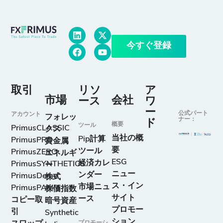
今すぐ登録
取引
リソ
ア
市場
会社
ース
ワ
ー
公式パート
アカウント
フォレッ
ナー：
ド
概要
ツール
PrimusCLASSIC
クス
当社の概
Pip計算
PrimusPRO
貴金属
要
ツール
PrimusZERO
エネルギ
ESG
経済カレ
PrimusSYNTHETICS
ー
ニュー
ンダー
PrimusDemo
株式
ス・イン
市場ニュ
PrimusPAMM
株価指数
サイト
ース
コピー取
暗号資産
プロモー
引
Synthetic
ション
プロモーシ