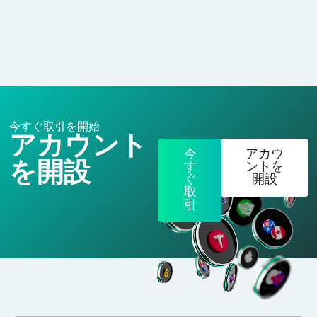
今すぐ取引を開始
アカウント
今
アカウ
を開設
す
ントを
ぐ
開設
取
引