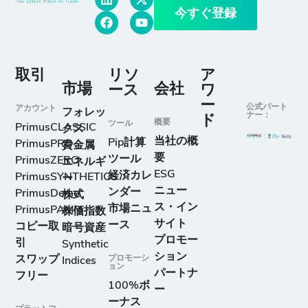
今すぐ登録
取引
リソ
ア
市場
会社
ース
ワ
ー
公式パート
アカウント
フォレッ
ナー：
ド
概要
ツール
PrimusCLASSIC
クス
当社の概
Pip計算
PrimusPRO
貴金属
要
ツール
PrimusZERO
エネルギ
ESG
経済カレ
PrimusSYNTHETICS
ー
ニュー
ンダー
PrimusDemo
株式
ス・イン
市場ニュ
PrimusPAMM
株価指数
サイト
ース
コピー取
暗号資産
プロモー
引
Synthetic
ション
スワップ
プロモーシ
Indices
ョン
パートナ
フリー
100%ボ
ー
ーナス