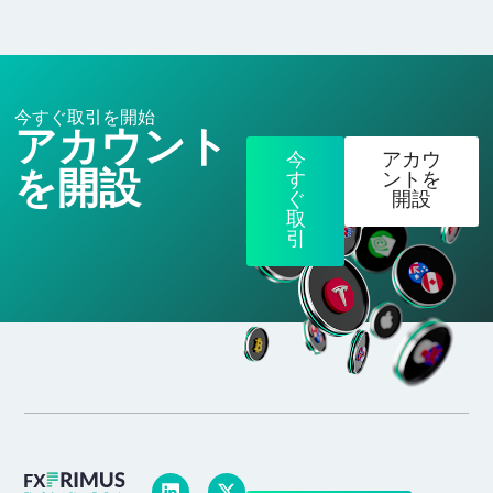
今すぐ取引を開始
アカウント
今
アカウ
を開設
す
ントを
ぐ
開設
取
引