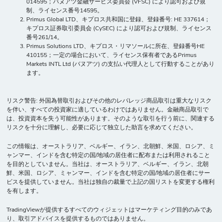
014595；バヌアツ金融サービス委員会 (VFSC) により認可および規
制、ライセンス番号14595。
Primus Global LTD、キプロス共和国に登録、登録番号: HE 337614；
キプロス証券取引委員会 (CySEC) により認可および規制、ライセンス
番号261/14。
Primus Solutions LTD、キプロス・リマソールに所在、登録番号HE
410155；一定の場合において、ライセンス保有者であるPrimus
Markets INTL Ltd (バヌアツ) の支払い代理人として行動することがあり
ます。
リスク警告: 外国為替取引およびその他のレバレッジ商品取引は重大なリスク
を伴い、すべての投資家に適しているわけではありません。金融商品取引で
は、投資資本を失う可能性があります。そのような取引を行う前に、関連する
リスクを十分に理解し、必要に応じて独立した助言を求めてください。
この情報は、オーストラリア、ベルギー、イラン、北朝鮮、米国、ロシア、ミ
ャンマー、インドを含む特定の国/地域の居住者に配布または利用されること
を目的としていません。当社は、オーストラリア、ベルギー、イラン、北朝
鮮、米国、ロシア、ミャンマー、インドを含む特定の国/地域の居住者にサー
ビスを提供していません。当社は独自の裁量で上記の国リストを変更する権利
を有します。
TradingViewが提供するすべてのウィジェットはマーケティング目的のみであ
り、取引アドバイスを提供するものではありません。