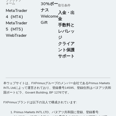
プラットフ
ォーム
30%ボー
取引条件
ナス
MetaTrader
入金・出
Welcome
4（MT4）
金
Gift
MetaTrader
手数料と
5（MT5）
レバレッ
WebTrader
ジ
クライア
ント保護
サポート
本ウェブサイトは、FXPrimusグループのメンバー会社であるPrimus Markets
INTL Ltdによって運営されており、登録番号14595、登録住所はバヌアツ共和
国ポートビラ、Govant Building, BP 1276です。
FXPrimusブランドは以下の法人で構成されています:
Primus Markets INTL LTD、バヌアツ共和国に登録、登録番号: