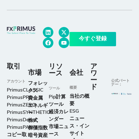
今すぐ登録
取引
リソ
ア
市場
会社
ース
ワ
ー
公式パート
アカウント
フォレッ
ナー：
ド
概要
ツール
PrimusCLASSIC
クス
当社の概
Pip計算
PrimusPRO
貴金属
要
ツール
PrimusZERO
エネルギ
ESG
経済カレ
PrimusSYNTHETICS
ー
ニュー
ンダー
PrimusDemo
株式
ス・イン
市場ニュ
PrimusPAMM
株価指数
サイト
ース
コピー取
暗号資産