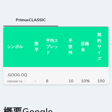
PrimusCLASSIC
契
平均ス
手
約
数
証拠
シンボル
プレッ
数
サ
字
金
ド
料
イ
ズ
.GOOG.OQ
-
8
10
10%
100
Alphabet Inc. -
クラスC