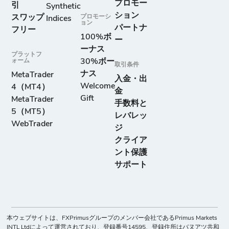
プロモー
引
Synthetic
ション
スワップ
プロモーシ
Indices
ョン
パートナ
フリー
100%ボ
ー
ーナス
プラットフ
ォーム
30%ボー
取引条件
ナス
MetaTrader
入金・出
Welcome
4（MT4）
金
Gift
MetaTrader
手数料と
5（MT5）
レバレッ
WebTrader
ジ
クライア
ント保護
サポート
本ウェブサイトは、FXPrimusグループのメンバー会社であるPrimus Markets
INTL Ltdによって運営されており、登録番号14595、登録住所はバヌアツ共和