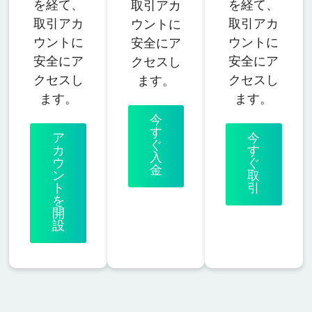
を経て、
を経て、
取引アカ
取引アカ
取引アカ
ウントに
ウントに
ウントに
安全にア
安全にア
安全にア
クセスし
クセスし
クセスし
ます。
ます。
ます。
今
す
ア
今
ぐ
カ
す
入
ウ
ぐ
金
ン
取
ト
引
を
開
設