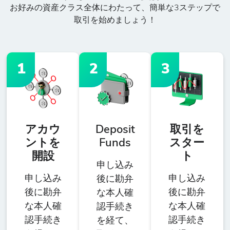
お好みの資産クラス全体にわたって、簡単な3ステップで
取引を始めましょう！
1
2
3
アカウ
Deposit
取引を
ントを
Funds
スター
開設
ト
申し込み
申し込み
申し込み
後に勘弁
後に勘弁
後に勘弁
な本人確
な本人確
な本人確
認手続き
認手続き
認手続き
を経て、