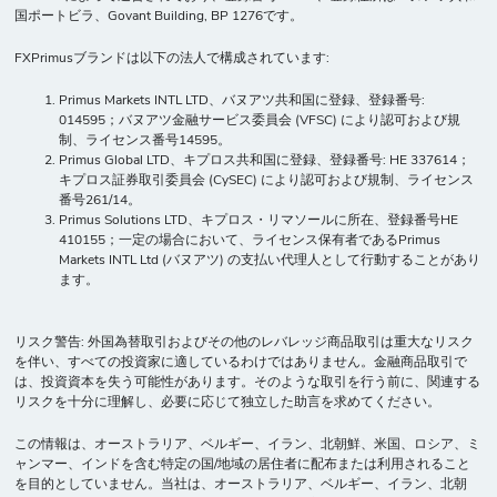
国ポートビラ、Govant Building, BP 1276です。
FXPrimusブランドは以下の法人で構成されています:
Primus Markets INTL LTD、バヌアツ共和国に登録、登録番号:
014595；バヌアツ金融サービス委員会 (VFSC) により認可および規
制、ライセンス番号14595。
Primus Global LTD、キプロス共和国に登録、登録番号: HE 337614；
キプロス証券取引委員会 (CySEC) により認可および規制、ライセンス
番号261/14。
Primus Solutions LTD、キプロス・リマソールに所在、登録番号HE
410155；一定の場合において、ライセンス保有者であるPrimus
Markets INTL Ltd (バヌアツ) の支払い代理人として行動することがあり
ます。
リスク警告: 外国為替取引およびその他のレバレッジ商品取引は重大なリスク
を伴い、すべての投資家に適しているわけではありません。金融商品取引で
は、投資資本を失う可能性があります。そのような取引を行う前に、関連する
リスクを十分に理解し、必要に応じて独立した助言を求めてください。
この情報は、オーストラリア、ベルギー、イラン、北朝鮮、米国、ロシア、ミ
ャンマー、インドを含む特定の国/地域の居住者に配布または利用されること
を目的としていません。当社は、オーストラリア、ベルギー、イラン、北朝